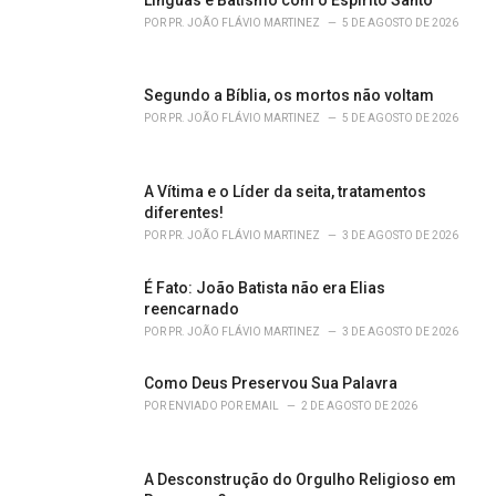
r
POR
PR. JOÃO FLÁVIO MARTINEZ
5 DE AGOSTO DE 2026
i
e
s
Segundo a Bíblia, os mortos não voltam
:
POR
PR. JOÃO FLÁVIO MARTINEZ
5 DE AGOSTO DE 2026
A Vítima e o Líder da seita, tratamentos
diferentes!
POR
PR. JOÃO FLÁVIO MARTINEZ
3 DE AGOSTO DE 2026
É Fato: João Batista não era Elias
reencarnado
POR
PR. JOÃO FLÁVIO MARTINEZ
3 DE AGOSTO DE 2026
Como Deus Preservou Sua Palavra
POR
ENVIADO POR EMAIL
2 DE AGOSTO DE 2026
A Desconstrução do Orgulho Religioso em