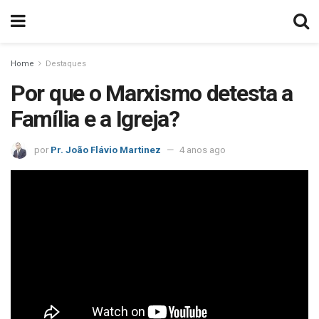
Home
Destaques
Por que o Marxismo detesta a
Família e a Igreja?
por
Pr. João Flávio Martinez
4 anos ago