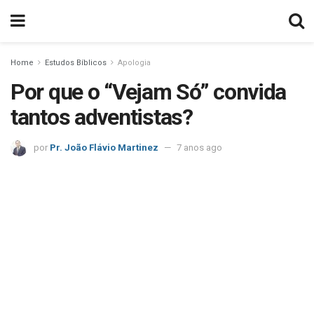
Home
Estudos Bíblicos
Apologia
Por que o “Vejam Só” convida
tantos adventistas?
por
Pr. João Flávio Martinez
7 anos ago