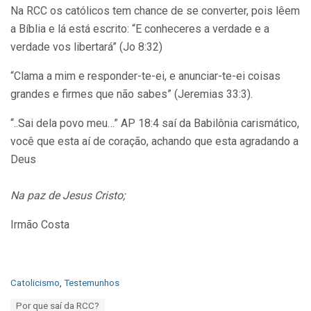
Na RCC os católicos tem chance de se converter, pois lêem
a Bíblia e lá está escrito: “E conheceres a verdade e a
verdade vos libertará” (Jo 8:32)
“Clama a mim e responder-te-ei, e anunciar-te-ei coisas
grandes e firmes que não sabes” (Jeremias 33:3).
“..Sai dela povo meu…” AP 18:4 saí da Babilônia carismático,
você que esta aí de coração, achando que esta agradando a
Deus
Na paz de Jesus Cristo;
Irmão Costa
C
Catolicismo
,
Testemunhos
a
T
Por que saí da RCC?
t