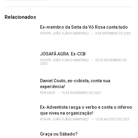
a
e
g
g
s
o
Relacionados
:
r
i
Ex-membro da Seita da Vó Rosa conta tudo
e
POR
PR. JOÃO FLÁVIO MARTINEZ
3 DE SETEMBRO DE 2025
s
:
JOSAFÁ AGRA: Ex-CCB
POR
PR. JOÃO FLÁVIO MARTINEZ
29 DE NOVEMBRO DE
2023
Daniel Couto, ex-ccbista, conta sua
experiência!
POR
CACP
19 DE NOVEMBRO DE 2023
Ex-Adventista rasga o verbo e conta o inferno
que viveu na organização!
POR
PR. JOÃO FLÁVIO MARTINEZ
13 DE AGOSTO DE 2023
Graça ou Sábado?