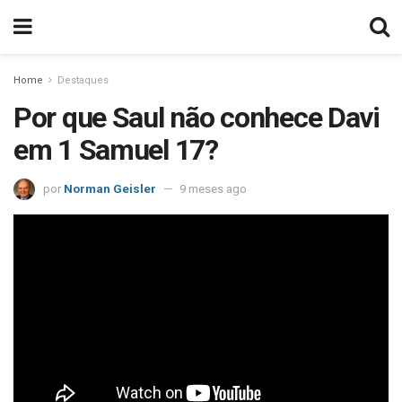
Home
Destaques
Por que Saul não conhece Davi
em 1 Samuel 17?
por
Norman Geisler
9 meses ago