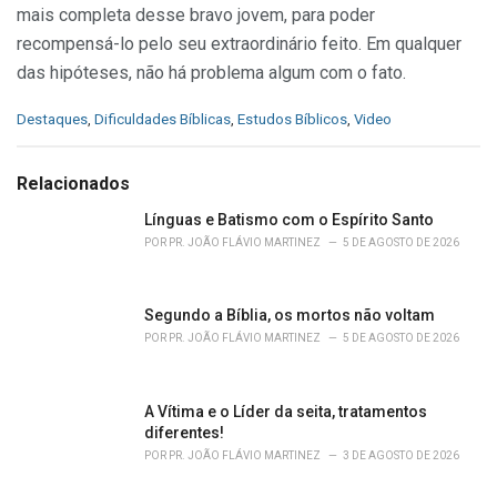
mais completa desse bravo jovem, para poder
recompensá-lo pelo seu extraordinário feito. Em qualquer
das hipóteses, não há problema algum com o fato.
C
Destaques
,
Dificuldades Bíblicas
,
Estudos Bíblicos
,
Video
a
t
e
Relacionados
g
o
Línguas e Batismo com o Espírito Santo
r
POR
PR. JOÃO FLÁVIO MARTINEZ
5 DE AGOSTO DE 2026
i
e
s
Segundo a Bíblia, os mortos não voltam
:
POR
PR. JOÃO FLÁVIO MARTINEZ
5 DE AGOSTO DE 2026
A Vítima e o Líder da seita, tratamentos
diferentes!
POR
PR. JOÃO FLÁVIO MARTINEZ
3 DE AGOSTO DE 2026