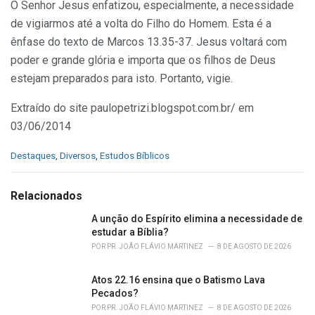
O Senhor Jesus enfatizou, especialmente, a necessidade
de vigiarmos até a volta do Filho do Homem. Esta é a
ênfase do texto de Marcos 13.35-37. Jesus voltará com
poder e grande glória e importa que os filhos de Deus
estejam preparados para isto. Portanto, vigie.
Extraído do site paulopetrizi.blogspot.com.br/ em
03/06/2014
C
Destaques
,
Diversos
,
Estudos Bíblicos
a
t
e
Relacionados
g
o
A unção do Espírito elimina a necessidade de
r
estudar a Bíblia?
i
POR
PR. JOÃO FLÁVIO MARTINEZ
8 DE AGOSTO DE 2026
e
s
Atos 22.16 ensina que o Batismo Lava
:
Pecados?
POR
PR. JOÃO FLÁVIO MARTINEZ
8 DE AGOSTO DE 2026