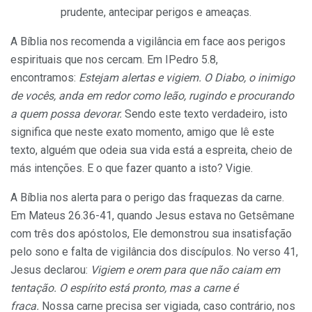
prudente, antecipar perigos e ameaças.
A Bíblia nos recomenda a vigilância em face aos perigos
espirituais que nos cercam. Em IPedro 5.8,
encontramos:
Estejam alertas e vigiem. O Diabo, o inimigo
de vocês, anda em redor como leão, rugindo e procurando
a quem possa devorar.
Sendo este texto verdadeiro, isto
significa que neste exato momento, amigo que lê este
texto, alguém que odeia sua vida está a espreita, cheio de
más intenções. E o que fazer quanto a isto? Vigie.
A Bíblia nos alerta para o perigo das fraquezas da carne.
Em Mateus 26.36-41, quando Jesus estava no Getsêmane
com três dos apóstolos, Ele demonstrou sua insatisfação
pelo sono e falta de vigilância dos discípulos. No verso 41,
Jesus declarou:
Vigiem e orem para que não caiam em
tentação. O espírito está pronto, mas a carne é
fraca.
Nossa carne precisa ser vigiada, caso contrário, nos