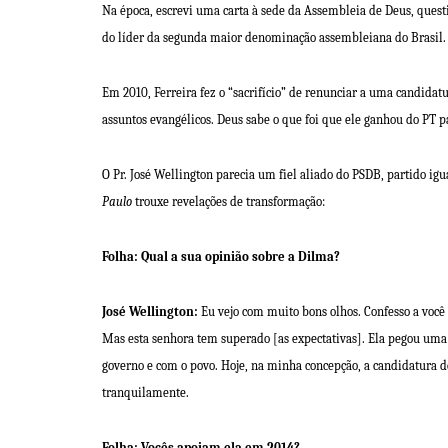
Na época, escrevi uma carta à sede da Assembleia de Deus, quest
do líder da segunda maior denominação assembleiana do Brasil.
Em 2010, Ferreira fez o “sacrifício” de renunciar a uma candidat
assuntos evangélicos
. Deus sabe o que foi que ele ganhou do PT p
O Pr. José Wellington parecia um fiel aliado do PSDB, partido ig
Paulo
trouxe revelações de transformação:
Folha: Qual a sua opinião sobre a Dilma?
José Wellington:
Eu vejo com muito bons olhos. Confesso a você 
Mas esta senhora tem superado [as expectativas]. Ela pegou um
governo e com o povo. Hoje, na minha concepção, a candidatura de
tranquilamente.
Folha: Vocês apoiam ela em 2014?