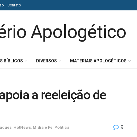
so
Contato
S BÍBLICOS
DIVERSOS
MATERIAIS APOLOGÉTICOS
 apoia a reeleição de
9
taques
,
HotNews
,
Mídia e Fé
,
Política