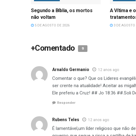
Segundo a Bíblia, os mortos
A Vítima e o
não voltam
tratamentos
5 DE AGOSTO DE 2026
3 DE AGOSTO 
+Comentado
9
Arnaldo Germanio
12 anos ago
Comentar o que? Que os Lideres evangél
ser crente na atualidade! Aceitar as miga
Ele preferiu a Cruz! ## Jo 18:36 ##.Soli D
Responder
Rubens Teles
12 anos ago
É lamentável,um líder religioso que não 
governo que segue a risca a cartilha de 