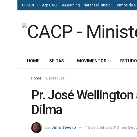
O CACP
App CACP
e-Learning
Natanael Rinaldi
Termos de U
HOME
SEITAS
MOVIMENTOS
ESTUDO
Home
Destaques
Pr. José Wellington
Dilma
por
Julio Severo
15 de abril de 2013
em
Des