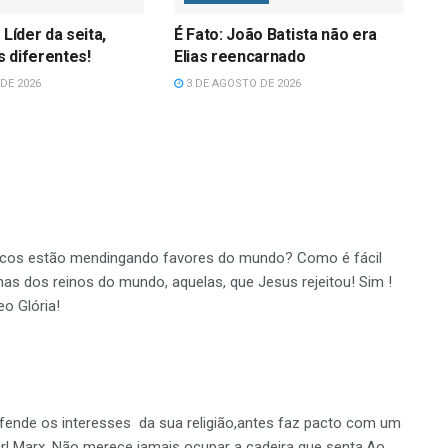
 Líder da seita,
É Fato: João Batista não era
 diferentes!
Elias reencarnado
DE 2026
3 DE AGOSTO DE 2026
icos estão mendingando favores do mundo? Como é fácil
lhas dos reinos do mundo, aquelas, que Jesus rejeitou! Sim !
eo Glória!
defende os interesses da sua religião,antes faz pacto com um
karl Marx .Não merece jamais ocupar a cadeira que senta.Ao