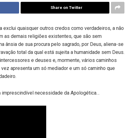
Share on Twitter
za exclui quaisquer outros credos como verdadeiros, a não
m as demais religiões existentes, que são sem
a ânsia de sua procura pelo sagrado, por Deus, aliena-se
ravação total da qual está sujeita a humanidade sem Deus.
 intercessores e deuses e, mormente, vários caminhos
ua vez apresenta um só mediador e um só caminho que
dadeiro.
 a imprescindível necessidade da Apologética…