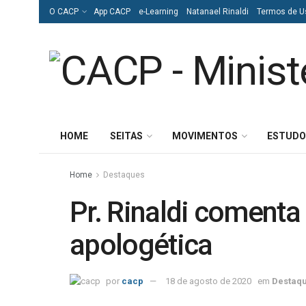
O CACP
App CACP
e-Learning
Natanael Rinaldi
Termos de U
HOME
SEITAS
MOVIMENTOS
ESTUDO
Home
Destaques
Pr. Rinaldi comenta
apologética
por
cacp
18 de agosto de 2020
em
Destaq