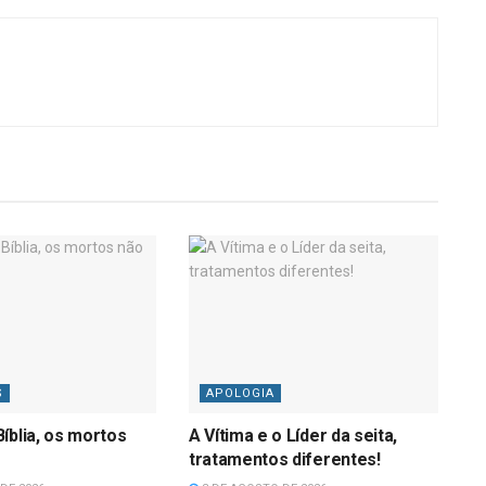
S
APOLOGIA
íblia, os mortos
A Vítima e o Líder da seita,
tratamentos diferentes!