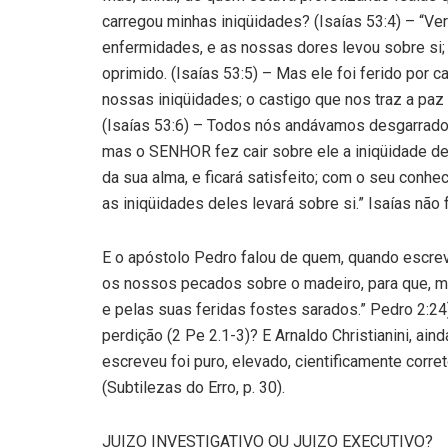
carregou minhas iniqüidades? (Isaías 53:4) – “V
enfermidades, e as nossas dores levou sobre si; 
oprimido. (Isaías 53:5) – Mas ele foi ferido por
nossas iniqüidades; o castigo que nos traz a paz
(Isaías 53:6) – Todos nós andávamos desgarrado
mas o SENHOR fez cair sobre ele a iniqüidade de n
da sua alma, e ficará satisfeito; com o seu conhec
as iniqüidades deles levará sobre si.” Isaías nã
E o apóstolo Pedro falou de quem, quando escre
os nossos pecados sobre o madeiro, para que, mo
e pelas suas feridas fostes sarados.” Pedro 2:24
perdição (2 Pe 2.1-3)? E Arnaldo Christianini, ai
escreveu foi puro, elevado, cientificamente corre
(Subtilezas do Erro, p. 30).
JUIZO INVESTIGATIVO OU JUIZO EXECUTIVO?