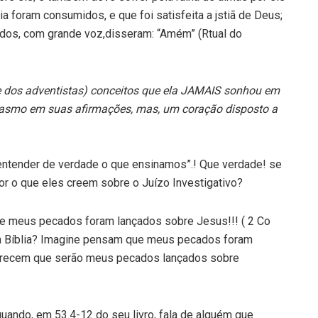
a foram consumidos, e que foi satisfeita a jstiã de Deus;
odos, com grande voz,disseram: “Amém” (Rtual do
(e dos adventistas) conceitos que ela JAMAIS sonhou em
casmo em suas afirmações, mas, um coração disposto a
ntender de verdade o que ensinamos”.! Que verdade! se
r o que eles creem sobre o Juízo Investigativo?
ue meus pecados foram lançados sobre Jesus!!! ( 2 Co
 da Bíblia? Imagine pensam que meus pecados foram
arecem que serão meus pecados lançados sobre
quando, em 53.4-12 do seu livro, fala de alguém que