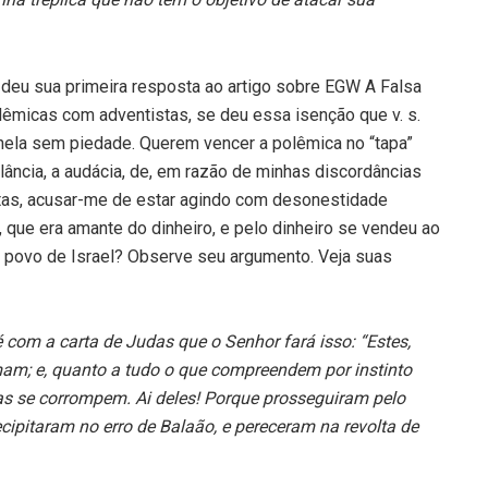
deu sua primeira resposta ao artigo sobre EGW A Falsa
lêmicas com adventistas, se deu essa isenção que v. s.
anela sem piedade. Querem vencer a polêmica no “tapa”
ulância, a audácia, de, em razão de minhas discordâncias
stas, acusar-me de estar agindo com desonestidade
ue era amante do dinheiro, e pelo dinheiro se vendeu ao
o povo de Israel? Observe seu argumento. Veja suas
 é com a carta de Judas que o Senhor fará isso: “Estes,
am; e, quanto a tudo o que compreendem por instinto
as se corrompem. Ai deles! Porque prosseguiram pelo
cipitaram no erro de Balaão, e pereceram na revolta de