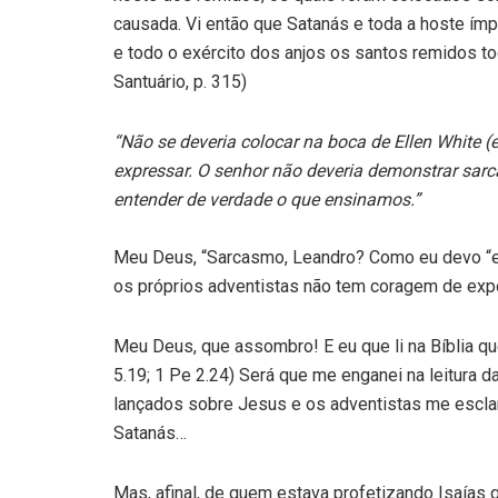
causada. Vi então que Satanás e toda a hoste ímpi
e todo o exército dos anjos os santos remidos t
Santuário, p. 315)
“Não se deveria colocar na boca de Ellen White 
expressar. O senhor não deveria demonstrar sar
entender de verdade o que ensinamos.”
Meu Deus, “Sarcasmo, Leandro? Como eu devo “e
os próprios adventistas não tem coragem de expo
Meu Deus, que assombro! E eu que li na Bíblia q
5.19; 1 Pe 2.24) Será que me enganei na leitura
lançados sobre Jesus e os adventistas me escl
Satanás…
Mas, afinal, de quem estava profetizando Isaías 