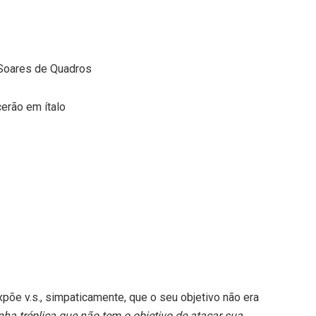
o Soares de Quadros
erão em ítalo
xpõe v.s., simpaticamente, que o seu objetivo não era
ha tréplica que não tem o objetivo de atacar sua