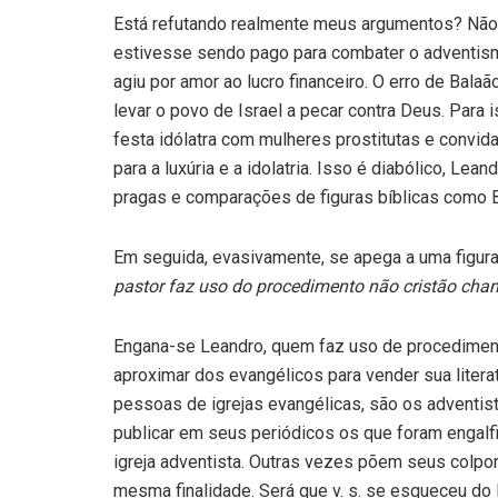
Está refutando realmente meus argumentos? Não
estivesse sendo pago para combater o adventis
agiu por amor ao lucro financeiro. O erro de Balaã
levar o povo de Israel a pecar contra Deus. Par
festa idólatra com mulheres prostitutas e convid
para a luxúria e a idolatria. Isso é diabólico, L
pragas e comparações de figuras bíblicas como Ba
Em seguida, evasivamente, se apega a uma figur
pastor faz uso do procedimento não cristão cham
Engana-se Leandro, quem faz uso de procediment
aproximar dos evangélicos para vender sua liter
pessoas de igrejas evangélicas, são os adventist
publicar em seus periódicos os que foram engalfi
igreja adventista. Outras vezes põem seus colpor
mesma finalidade. Será que v. s. se esqueceu d