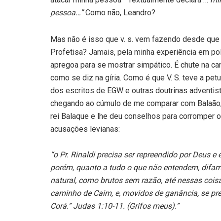
pessoa…”
Como não, Leandro?
Mas não é isso que v. s. vem fazendo desde que 
Profetisa? Jamais, pela minha experiência em po
apregoa para se mostrar simpático. É chute na c
como se diz na gíria. Como é que V. S. teve a pet
dos escritos de EGW e outras doutrinas adventi
chegando ao cúmulo de me comparar com Balaão, q
rei Balaque e lhe deu conselhos para corromper 
acusações levianas:
“o Pr. Rinaldi precisa ser repreendido por Deus e
porém, quanto a tudo o que não entendem, difam
natural, como brutos sem razão, até nessas cois
caminho de Caim, e, movidos de ganância, se pre
Corá.” Judas 1:10-11. (Grifos meus).”