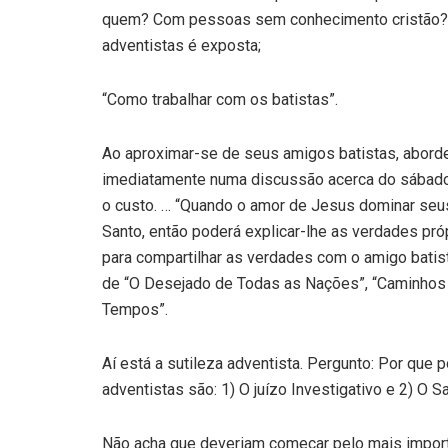
quem? Com pessoas sem conhecimento cristão? Nã
adventistas é exposta;
“Como trabalhar com os batistas”.
Ao aproximar-se de seus amigos batistas, abor
imediatamente numa discussão acerca do sábado, 
o custo. … “Quando o amor de Jesus dominar seus
Santo, então poderá explicar-lhe as verdades pró
para compartilhar as verdades com o amigo batista
de “O Desejado de Todas as Nações”, “Caminhos a 
Tempos”.
Aí está a sutileza adventista. Pergunto: Por que
adventistas são: 1) O juízo Investigativo e 2) O S
Não acha que deveriam começar pelo mais impor