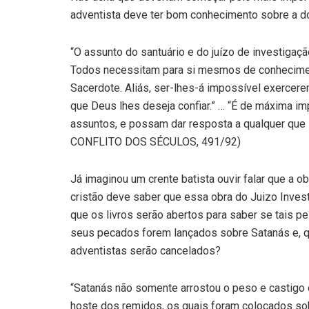
adventista deve ter bom conhecimento sobre a dou
“O assunto do santuário e do juízo de investiga
Todos necessitam para si mesmos de conhecimen
Sacerdote. Aliás, ser-lhes-á impossível exercere
que Deus lhes deseja confiar.” … “É de máxima i
assuntos, e possam dar resposta a qualquer que 
CONFLITO DOS SÉCULOS, 491/92)
Já imaginou um crente batista ouvir falar que a o
cristão deve saber que essa obra do Juizo Invest
que os livros serão abertos para saber se tais 
seus pecados forem lançados sobre Satanás e, q
adventistas serão cancelados?
“Satanás não somente arrostou o peso e castig
hoste dos remidos, os quais foram colocados sob