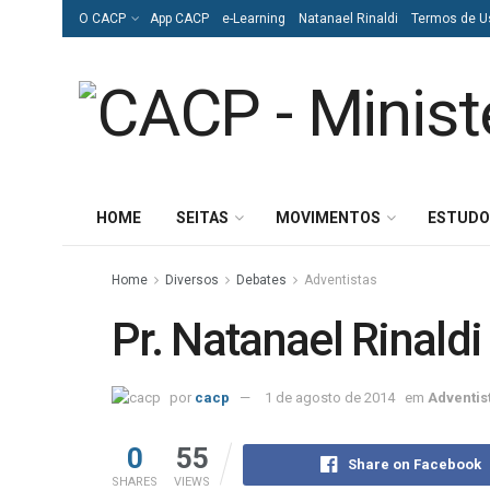
O CACP
App CACP
e-Learning
Natanael Rinaldi
Termos de U
HOME
SEITAS
MOVIMENTOS
ESTUDO
Home
Diversos
Debates
Adventistas
Pr. Natanael Rinaldi
por
cacp
1 de agosto de 2014
em
Adventis
0
55
Share on Facebook
SHARES
VIEWS