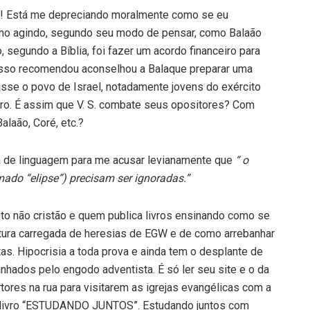
! Está me depreciando moralmente como se eu
mo agindo, segundo seu modo de pensar, como Balaão
o, segundo a Bíblia, foi fazer um acordo financeiro para
a isso recomendou aconselhou a Balaque preparar uma
asse o povo de Israel, notadamente jovens do exército
eandro. É assim que V. S. combate seus opositores? Com
laão, Coré, etc.?
a de linguagem para me acusar levianamente que
“ o
ado “elipse”) precisam ser ignoradas.”
o não cristão e quem publica livros ensinando como se
atura carregada de heresias de EGW e de como arrebanhar
as. Hipocrisia a toda prova e ainda tem o desplante de
nhados pelo engodo adventista. É só ler seu site e o da
tores na rua para visitarem as igrejas evangélicas com a
o livro “ESTUDANDO JUNTOS”. Estudando juntos com