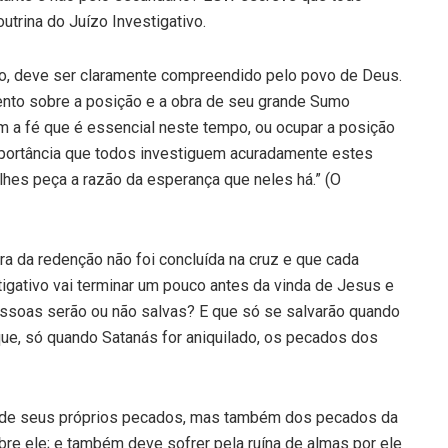
trina do Juízo Investigativo.
ção, deve ser claramente compreendido pelo povo de Deus.
to sobre a posição e a obra de seu grande Sumo
m a fé que é essencial neste tempo, ou ocupar a posição
mportância que todos investiguem acuradamente estes
lhes peça a razão da esperança que neles há.” (O
bra da redenção não foi concluída na cruz e que cada
igativo vai terminar um pouco antes da vinda de Jesus e
pessoas serão ou não salvas? E que só se salvarão quando
ue, só quando Satanás for aniquilado, os pecados dos
o de seus próprios pecados, mas também dos pecados da
re ele; e também deve sofrer pela ruína de almas por ele