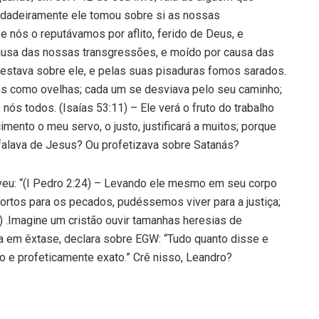
erdadeiramente ele tomou sobre si as nossas
e nós o reputávamos por aflito, ferido de Deus, e
 causa das nossas transgressões, e moído por causa das
 estava sobre ele, e pelas suas pisaduras fomos sarados.
s como ovelhas; cada um se desviava pelo seu caminho;
ós todos. (Isaías 53:11) – Ele verá o fruto do trabalho
imento o meu servo, o justo, justificará a muitos; porque
o falava de Jesus? Ou profetizava sobre Satanás?
veu: “(I Pedro 2:24) – Levando ele mesmo em seu corpo
rtos para os pecados, pudéssemos viver para a justiça;
) .Imagine um cristão ouvir tamanhas heresias de
nda em êxtase, declara sobre EGW: “Tudo quanto disse e
to e profeticamente exato.” Crê nisso, Leandro?