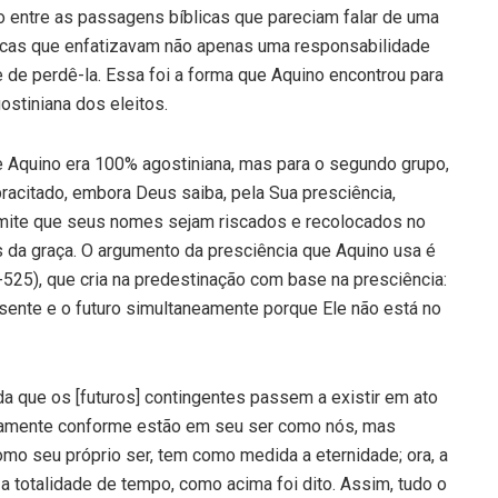
o entre as passagens bíblicas que pareciam falar de uma
licas que enfatizavam não apenas uma responsabilidade
de perdê-la. Essa foi a forma que Aquino encontrou para
ostiniana dos eleitos.
de Aquino era 100% agostiniana, mas para o segundo grupo,
racitado, embora Deus saiba, pela Sua presciência,
mite que seus nomes sejam riscados e recolocados no
s da graça. O argumento da presciência que Aquino usa é
5), que cria na predestinação com base na presciência:
ente e o futuro simultaneamente porque Ele não está no
da que os [futuros] contingentes passem a existir em ato
amente conforme estão em seu ser como nós, mas
o seu próprio ser, tem como medida a eternidade; ora, a
a totalidade de tempo, como acima foi dito. Assim, tudo o