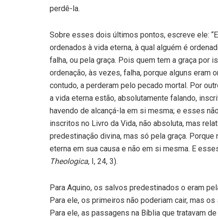
perdê-la.
Sobre esses dois últimos pontos, escreve ele: “Es
ordenados à vida eterna, à qual alguém é ordenad
falha, ou pela graça. Pois quem tem a graça por 
ordenação, às vezes, falha, porque alguns eram or
contudo, a perderam pelo pecado mortal. Por outr
a vida eterna estão, absolutamente falando, inscr
havendo de alcançá-la em si mesma; e esses não
inscritos no Livro da Vida, não absoluta, mas rela
predestinação divina, mas só pela graça. Porque 
eterna em sua causa e não em si mesma. E esse
Theologica
, I, 24, 3).
Para Aquino, os salvos predestinados o eram pela
Para ele, os primeiros não poderiam cair, mas os
Para ele, as passagens na Bíblia que tratavam de