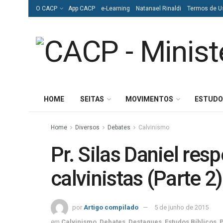
O CACP
App CACP
e-Learning
Natanael Rinaldi
Termos de U
HOME
SEITAS
MOVIMENTOS
ESTUDO
Home
Diversos
Debates
Calvinismo
Pr. Silas Daniel res
calvinistas (Parte 2)
por
Artigo compilado
5 de junho de 2015
em
Calvinismo
,
Debates
,
Destaques
,
Estudos Bíblicos
,