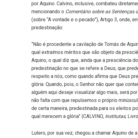
por Aquino. Calvino, inclusive, combateu diretam
mencionando o
Comentário sobre as Sentenças 
(sobre “A vontade e o pecado”), Artigo 3, onde, e
predestinação:
“Não é procedente a cavilação de Tomás de Aquin
qual extraímos méritos que são objeto da presciê
Aquino, o qual diz que, ainda que a presciência
predestinação no que se refere a Deus, que pred
respeito a nós, como quando afirma que Deus pre
glória. Quando, pois, o Senhor não quer que con
alguém aqui deseje visualizar algo mais, será por
não falta com que repulsemos o próprio minúsculo
de certa maneira, predestinada para os eleitos p
qual merecem a glória” (CALVINO,
Institutas
, Livr
Lutero, por sua vez, chegou a chamar Aquino de a