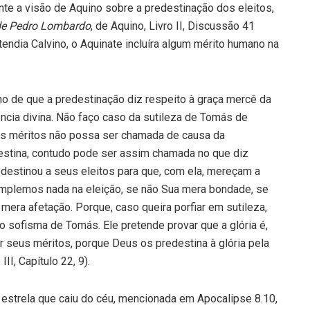
ente a visão de Aquino sobre a predestinação dos eleitos,
de Pedro Lombardo
, de Aquino, Livro II, Discussão 41
ntendia Calvino, o Aquinate incluíra algum mérito humano na
o de que a predestinação diz respeito à graça mercê da
ncia divina. Não faço caso da sutileza de Tomás de
 dos méritos não possa ser chamada de causa da
estina, contudo pode ser assim chamada no que diz
destinou a seus eleitos para que, com ela, mereçam a
templemos nada na eleição, se não Sua mera bondade, se
 mera afetação. Porque, caso queira porfiar em sutileza,
 sofisma de Tomás. Ele pretende provar que a glória é,
or seus méritos, porque Deus os predestina à glória pela
o III, Capítulo 22, 9).
 estrela que caiu do céu, mencionada em Apocalipse 8.10,