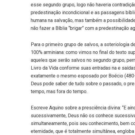
esse segundo grupo, logo não haveria contradiçã
predestinação incondicional e as passagens bíb
humana na salvação, mas também a possibilidade 
não fazer a Bíblia “brigar” com a predestinação ag
Para o primeiro grupo de salvos, a soteriologia 
100% arminiana: como vimos no final do texto sup
aqueles que serão salvos no segundo grupo, per
Livro da Vida conforme suas entradas na e saída
exatamente o mesmo esposado por Boécio (480-52
Deus pode saber de tudo sobre o passado, o pres
tempo, mas fora do tempo.
Escreve Aquino sobre a presciência divina: “E ain
sucessivamente, Deus não os conhece sucessiv
simultaneamente, pois seu conhecimento, bem com
eternidade, que é totalmente simultânea, engloba 