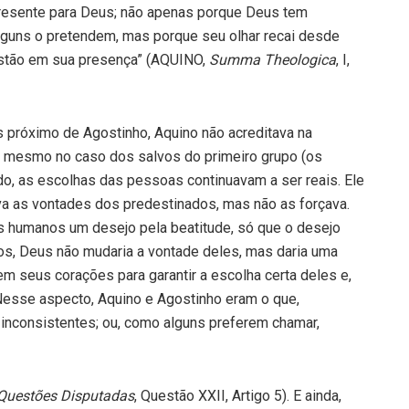
resente para Deus; não apenas porque Deus tem
lguns o pretendem, mas porque seu olhar recai desde
estão em sua presença” (AQUINO,
Summa Theologica
, I,
s próximo de Agostinho, Aquino não acreditava na
ue, mesmo no caso dos salvos do primeiro grupo (os
indo, as escolhas das pessoas continuavam a ser reais. Ele
ava as vontades dos predestinados, mas não as forçava.
s humanos um desejo pela beatitude, só que o desejo
os, Deus não mudaria a vontade deles, mas daria uma
m seus corações para garantir a escolha certa deles e,
Nesse aspecto, Aquino e Agostinho eram o que,
 inconsistentes; ou, como alguns preferem chamar,
Questões Disputadas
, Questão XXII, Artigo 5). E ainda,