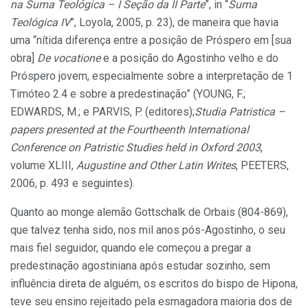
na Suma Teológica – I Seção da II Parte
”, in “
Suma
Teológica IV
”, Loyola, 2005, p. 23), de maneira que havia
uma “nítida diferença entre a posição de Próspero em [sua
obra]
De vocatione
e a posição do Agostinho velho e do
Próspero jovem, especialmente sobre a interpretação de 1
Timóteo 2.4 e sobre a predestinação” (YOUNG, F.;
EDWARDS, M.; e PARVIS, P. (editores);
Studia Patristica –
papers presented at the Fourtheenth International
Conference on Patristic Studies held in Oxford 2003
,
volume XLIII,
Augustine and Other Latin Writes
, PEETERS,
2006, p. 493 e seguintes).
Quanto ao monge alemão Gottschalk de Orbais (804-869),
que talvez tenha sido, nos mil anos pós-Agostinho, o seu
mais fiel seguidor, quando ele começou a pregar a
predestinação agostiniana após estudar sozinho, sem
influência direta de alguém, os escritos do bispo de Hipona,
teve seu ensino rejeitado pela esmagadora maioria dos de