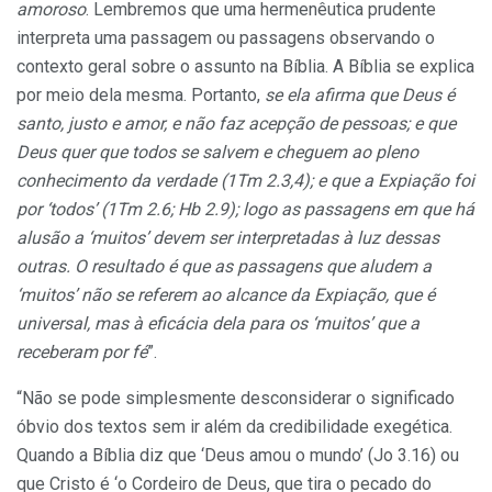
amoroso
. Lembremos que uma hermenêutica prudente
interpreta uma passagem ou passagens observando o
contexto geral sobre o assunto na Bíblia. A Bíblia se explica
por meio dela mesma. Portanto,
se ela afirma que Deus é
santo, justo e amor, e não faz acepção de pessoas; e que
Deus quer que todos se salvem e cheguem ao pleno
conhecimento da verdade (1Tm 2.3,4); e que a Expiação foi
por ‘todos’ (1Tm 2.6; Hb 2.9); logo as passagens em que há
alusão a ‘muitos’ devem ser interpretadas à luz dessas
outras. O resultado é que as passagens que aludem a
‘muitos’ não se referem ao alcance da Expiação, que é
universal, mas à eficácia dela para os ‘muitos’ que a
receberam por fé
”.
“Não se pode simplesmente desconsiderar o significado
óbvio dos textos sem ir além da credibilidade exegética.
Quando a Bíblia diz que ‘Deus amou o mundo’ (Jo 3.16) ou
que Cristo é ‘o Cordeiro de Deus, que tira o pecado do