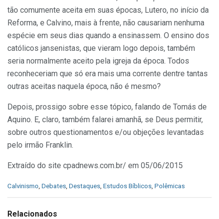
tão comumente aceita em suas épocas, Lutero, no início da
Reforma, e Calvino, mais à frente, não causariam nenhuma
espécie em seus dias quando a ensinassem. O ensino dos
católicos jansenistas, que vieram logo depois, também
seria normalmente aceito pela igreja da época. Todos
reconheceriam que só era mais uma corrente dentre tantas
outras aceitas naquela época, não é mesmo?
Depois, prossigo sobre esse tópico, falando de Tomás de
Aquino. E, claro, também falarei amanhã, se Deus permitir,
sobre outros questionamentos e/ou objeções levantadas
pelo irmão Franklin.
Extraído do site cpadnews.com.br/ em 05/06/2015
C
Calvinismo
,
Debates
,
Destaques
,
Estudos Bíblicos
,
Polêmicas
a
t
e
Relacionados