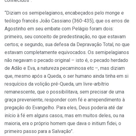
conhecidos”.
“Diziam os semipelagianos, encabeçados pelo monge e
teólogo francês João Cassiano (360-435), que os erros de
Agostinho em seu embate com Pelágio foram dois:
primeiro, seu conceito de predestinação, no que estavam
certos; e segundo, sua defesa da Depravação Total, no que
estavam completamente equivocados. Os semipelagianos
não negavam o pecado original – isto é, o pecado herdado
de Adão e Eva, a natureza pecaminosa etc –, mas diziam
que, mesmo após a Queda, o ser humano ainda tinha em si
resquícios da volição pré-Queda, um livre-arbítrio
remanescente, que o possibilitava, sem precisar de uma
graça preveniente, responder com fé e arrependimento à
pregação do Evangelho. Para eles, Deus poderia até dar
início à fé em alguns casos, mas em muitos deles, ou na
maioria, era o próprio homem que dava o initium fidei, o
primeiro passo para a Salvação”.