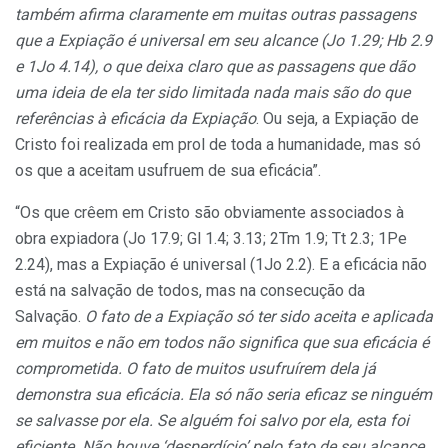
também afirma claramente em muitas outras passagens
que a Expiação é universal em seu alcance (Jo 1.29; Hb 2.9
e 1Jo 4.14), o que deixa claro que as passagens que dão
uma ideia de ela ter sido limitada nada mais são do que
referências à eficácia da Expiação
. Ou seja, a Expiação de
Cristo foi realizada em prol de toda a humanidade, mas só
os que a aceitam usufruem de sua eficácia”.
“Os que crêem em Cristo são obviamente associados à
obra expiadora (Jo 17.9; Gl 1.4; 3.13; 2Tm 1.9; Tt 2.3; 1Pe
2.24), mas a Expiação é universal (1Jo 2.2). E a eficácia não
está na salvação de todos, mas na consecução da
Salvação.
O fato de a Expiação só ter sido aceita e aplicada
em muitos e não em todos não significa que sua eficácia é
comprometida. O fato de muitos usufruírem dela já
demonstra sua eficácia. Ela só não seria eficaz se ninguém
se salvasse por ela. Se alguém foi salvo por ela, esta foi
eficiente. Não houve ‘desperdício’ pelo fato de seu alcance