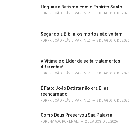
g
o
Línguas e Batismo com o Espírito Santo
r
POR
PR. JOÃO FLÁVIO MARTINEZ
5 DE AGOSTO DE 2026
i
e
s
Segundo a Bíblia, os mortos não voltam
:
POR
PR. JOÃO FLÁVIO MARTINEZ
5 DE AGOSTO DE 2026
A Vítima e o Líder da seita, tratamentos
diferentes!
POR
PR. JOÃO FLÁVIO MARTINEZ
3 DE AGOSTO DE 2026
É Fato: João Batista não era Elias
reencarnado
POR
PR. JOÃO FLÁVIO MARTINEZ
3 DE AGOSTO DE 2026
Como Deus Preservou Sua Palavra
POR
ENVIADO POR EMAIL
2 DE AGOSTO DE 2026