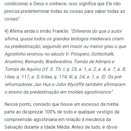
condicional, e Deus o conhece, isso significa que Ele não
precisa predeterminar todas as coisas para saber todas as
coisas”.
4) Afirma ainda o irmão Franklin:
“Diferente do que o autor
afirma, quase todos os grandes teólogos medievais criam
na predestinação, seguindo em maior ou menor grau o que
Agostinho ensinou no século V: Próspero, Gottschalk,
Anselmo, Bernardo, Bradwardine, Tomás de Kémpis e
Tomás de Aquino (cf. S. Th: I, q. 23, a. 1, a. 2, a. 4, a. 7, a. 8;
I-IIae, q. 117, a. 5; II-IIae, q. 174; III, q. 24, a. 1, a. 3). Os pré-
reformadores Jan Hus e John Wycliffe também afirmaram
o ensino da predestinação em moldes agostinianos”
.
Nesse ponto, concedo que houve um excesso da minha
parte ao desprezar 100% de todo e qualquer vestígio da
compreensão agostiniana em relação à mecânica da
Salvação durante a Idade Média. Antes de tudo, é óbvio