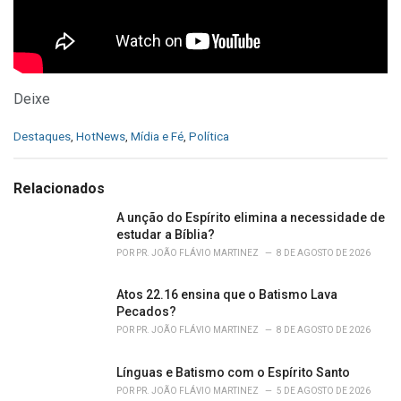
Deixe
C
Destaques
,
HotNews
,
Mídia e Fé
,
Política
a
t
e
Relacionados
g
o
A unção do Espírito elimina a necessidade de
r
estudar a Bíblia?
i
POR
PR. JOÃO FLÁVIO MARTINEZ
8 DE AGOSTO DE 2026
e
s
Atos 22.16 ensina que o Batismo Lava
:
Pecados?
POR
PR. JOÃO FLÁVIO MARTINEZ
8 DE AGOSTO DE 2026
Línguas e Batismo com o Espírito Santo
POR
PR. JOÃO FLÁVIO MARTINEZ
5 DE AGOSTO DE 2026