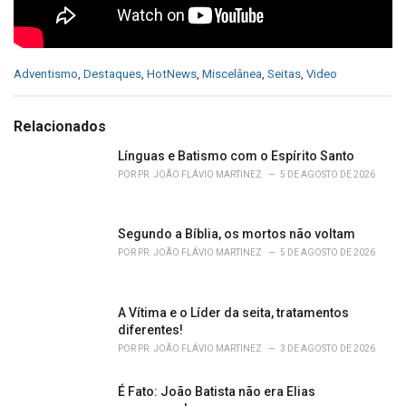
C
Adventismo
,
Destaques
,
HotNews
,
Miscelânea
,
Seitas
,
Video
a
t
e
Relacionados
g
o
Línguas e Batismo com o Espírito Santo
r
POR
PR. JOÃO FLÁVIO MARTINEZ
5 DE AGOSTO DE 2026
i
e
s
Segundo a Bíblia, os mortos não voltam
:
POR
PR. JOÃO FLÁVIO MARTINEZ
5 DE AGOSTO DE 2026
A Vítima e o Líder da seita, tratamentos
diferentes!
POR
PR. JOÃO FLÁVIO MARTINEZ
3 DE AGOSTO DE 2026
É Fato: João Batista não era Elias