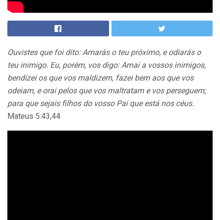
Ouvistes que foi dito: Amarás o teu próximo, e odiarás o
teu inimigo. Eu, porém, vos digo: Amai a vossos inimigos,
bendizei os que vos maldizem, fazei bem aos que vos
odeiam, e orai pelos que vos maltratam e vos perseguem;
para que sejais filhos do vosso Pai que está nos céus.
Mateus 5:43,44