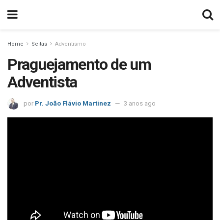
Home
Seitas
Adventismo
Praguejamento de um
Adventista
por
Pr. João Flávio Martinez
3 anos ago