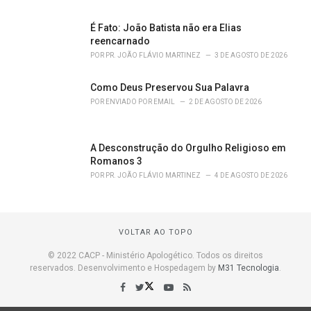
É Fato: João Batista não era Elias
reencarnado
POR
PR. JOÃO FLÁVIO MARTINEZ
3 DE AGOSTO DE 2026
Como Deus Preservou Sua Palavra
POR
ENVIADO POR EMAIL
2 DE AGOSTO DE 2026
A Desconstrução do Orgulho Religioso em
Romanos 3
POR
PR. JOÃO FLÁVIO MARTINEZ
4 DE AGOSTO DE 2026
VOLTAR AO TOPO
© 2022 CACP - Ministério Apologético. Todos os direitos
reservados. Desenvolvimento e Hospedagem by
M31 Tecnologia
.