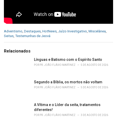
C
Adventismo
,
Destaques
,
HotNews
,
Juízo Investigativo
,
Miscelânea
,
a
Seitas
,
Testemunhas de Jeová
t
e
g
Relacionados
o
r
Línguas e Batismo com o Espírito Santo
i
POR
PR. JOÃO FLÁVIO MARTINEZ
5 DE AGOSTO DE 2026
e
s
:
Segundo a Bíblia, os mortos não voltam
POR
PR. JOÃO FLÁVIO MARTINEZ
5 DE AGOSTO DE 2026
A Vítima e o Líder da seita, tratamentos
diferentes!
POR
PR. JOÃO FLÁVIO MARTINEZ
3 DE AGOSTO DE 2026