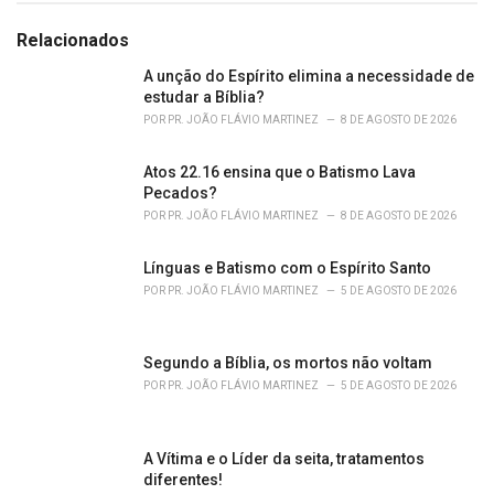
t
e
Relacionados
g
o
A unção do Espírito elimina a necessidade de
r
estudar a Bíblia?
i
POR
PR. JOÃO FLÁVIO MARTINEZ
8 DE AGOSTO DE 2026
e
s
Atos 22.16 ensina que o Batismo Lava
:
Pecados?
POR
PR. JOÃO FLÁVIO MARTINEZ
8 DE AGOSTO DE 2026
Línguas e Batismo com o Espírito Santo
POR
PR. JOÃO FLÁVIO MARTINEZ
5 DE AGOSTO DE 2026
Segundo a Bíblia, os mortos não voltam
POR
PR. JOÃO FLÁVIO MARTINEZ
5 DE AGOSTO DE 2026
A Vítima e o Líder da seita, tratamentos
diferentes!