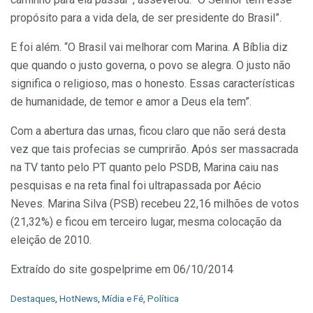
propósito para a vida dela, de ser presidente do Brasil”.
E foi além. “O Brasil vai melhorar com Marina. A Bíblia diz
que quando o justo governa, o povo se alegra. O justo não
significa o religioso, mas o honesto. Essas características
de humanidade, de temor e amor a Deus ela tem”.
Com a abertura das urnas, ficou claro que não será desta
vez que tais profecias se cumprirão. Após ser massacrada
na TV tanto pelo PT quanto pelo PSDB, Marina caiu nas
pesquisas e na reta final foi ultrapassada por Aécio
Neves. Marina Silva (PSB) recebeu 22,16 milhões de votos
(21,32%) e ficou em terceiro lugar, mesma colocação da
eleição de 2010.
Extraído do site gospelprime em 06/10/2014
C
Destaques
,
HotNews
,
Mídia e Fé
,
Política
a