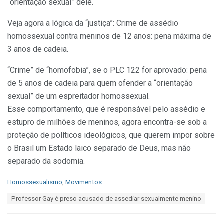
“orientação sexual” dele.
Veja agora a lógica da “justiça”: Crime de assédio
homossexual contra meninos de 12 anos: pena máxima de
3 anos de cadeia.
“Crime” de “homofobia”, se o PLC 122 for aprovado: pena
de 5 anos de cadeia para quem ofender a “orientação
sexual” de um espreitador homossexual.
Esse comportamento, que é responsável pelo assédio e
estupro de milhões de meninos, agora encontra-se sob a
proteção de políticos ideológicos, que querem impor sobre
o Brasil um Estado laico separado de Deus, mas não
separado da sodomia.
C
Homossexualismo
,
Movimentos
a
T
Professor Gay é preso acusado de assediar sexualmente menino
t
a
e
g
g