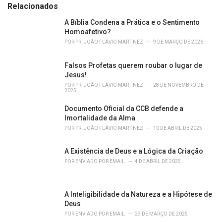
s
o
Relacionados
:
r
i
A Bíblia Condena a Prática e o Sentimento
e
Homoafetivo?
s
POR
PR. JOÃO FLÁVIO MARTINEZ
9 DE MARÇO DE 2026
:
Falsos Profetas querem roubar o lugar de
Jesus!
POR
PR. JOÃO FLÁVIO MARTINEZ
28 DE NOVEMBRO DE
2025
Documento Oficial da CCB defende a
Imortalidade da Alma
POR
PR. JOÃO FLÁVIO MARTINEZ
10 DE ABRIL DE 2025
A Existência de Deus e a Lógica da Criação
POR
ENVIADO POR EMAIL
4 DE ABRIL DE 2025
A Inteligibilidade da Natureza e a Hipótese de
Deus
POR
ENVIADO POR EMAIL
29 DE MARÇO DE 2025