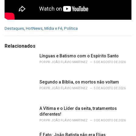
C
Destaques
,
HotNews
,
Mídia e Fé
,
Política
a
t
e
Relacionados
g
o
Línguas e Batismo com o Espírito Santo
r
POR
PR. JOÃO FLÁVIO MARTINEZ
5 DE AGOSTO DE 2026
i
e
s
Segundo a Bíblia, os mortos não voltam
:
POR
PR. JOÃO FLÁVIO MARTINEZ
5 DE AGOSTO DE 2026
A Vítima e o Líder da seita, tratamentos
diferentes!
POR
PR. JOÃO FLÁVIO MARTINEZ
3 DE AGOSTO DE 2026
É Fato: João Batista não era Elias