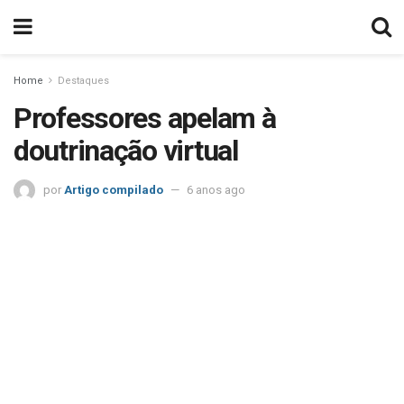
Home
Destaques
Professores apelam à
doutrinação virtual
por
Artigo compilado
6 anos ago