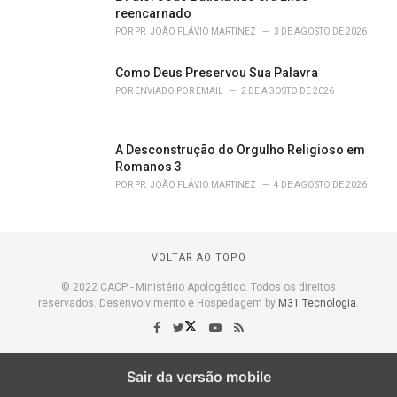
reencarnado
POR
PR. JOÃO FLÁVIO MARTINEZ
3 DE AGOSTO DE 2026
Como Deus Preservou Sua Palavra
POR
ENVIADO POR EMAIL
2 DE AGOSTO DE 2026
A Desconstrução do Orgulho Religioso em
Romanos 3
POR
PR. JOÃO FLÁVIO MARTINEZ
4 DE AGOSTO DE 2026
VOLTAR AO TOPO
© 2022 CACP - Ministério Apologético. Todos os direitos
reservados. Desenvolvimento e Hospedagem by
M31 Tecnologia
.
Sair da versão mobile