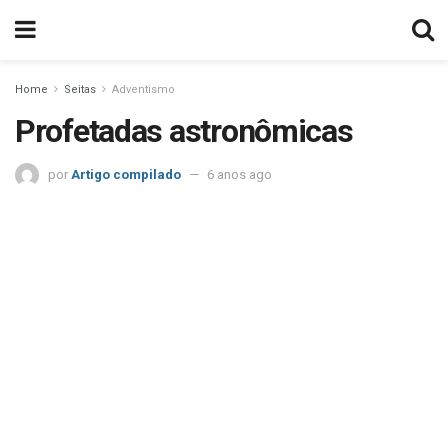
Home
Seitas
Adventismo
Profetadas astronômicas
por
Artigo compilado
6 anos ago