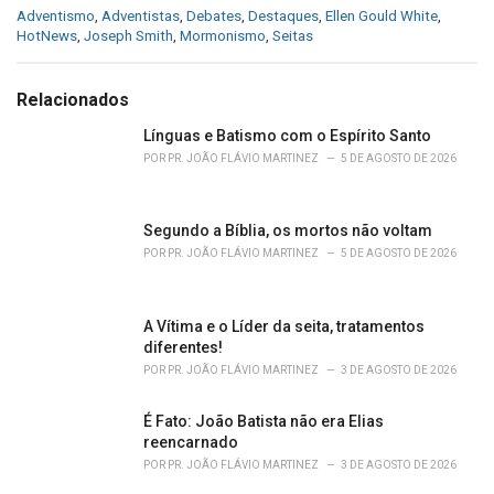
C
Adventismo
,
Adventistas
,
Debates
,
Destaques
,
Ellen Gould White
,
a
HotNews
,
Joseph Smith
,
Mormonismo
,
Seitas
t
e
g
Relacionados
o
r
Línguas e Batismo com o Espírito Santo
i
POR
PR. JOÃO FLÁVIO MARTINEZ
5 DE AGOSTO DE 2026
e
s
:
Segundo a Bíblia, os mortos não voltam
POR
PR. JOÃO FLÁVIO MARTINEZ
5 DE AGOSTO DE 2026
A Vítima e o Líder da seita, tratamentos
diferentes!
POR
PR. JOÃO FLÁVIO MARTINEZ
3 DE AGOSTO DE 2026
É Fato: João Batista não era Elias
reencarnado
POR
PR. JOÃO FLÁVIO MARTINEZ
3 DE AGOSTO DE 2026