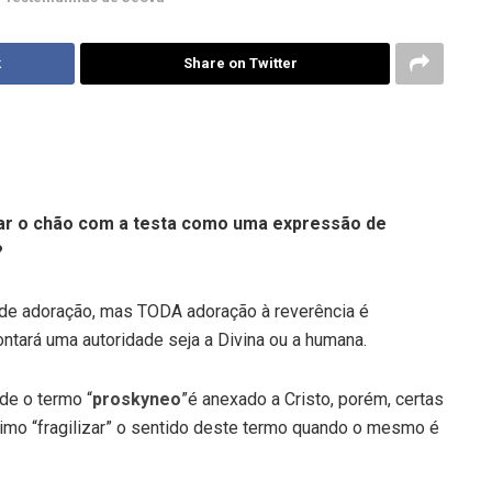
k
Share on Twitter
car o chão com a testa como uma expressão de
?
de adoração, mas TODA adoração à reverência é
tará uma autoridade seja a Divina ou a humana.
de o termo “
proskyneo
”é anexado a Cristo, porém, certas
imo “fragilizar” o sentido deste termo quando o mesmo é