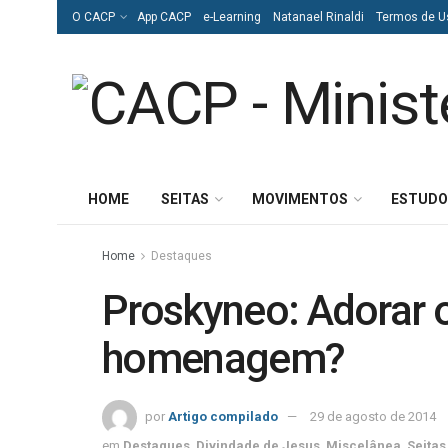
O CACP
App CACP
e-Learning
Natanael Rinaldi
Termos de U
HOME
SEITAS
MOVIMENTOS
ESTUDO
Home
Destaques
Proskyneo: Adorar o
homenagem?
por
Artigo compilado
29 de agosto de 2014
em
Destaques
,
Divindade de Jesus
,
Miscelânea
,
Seitas