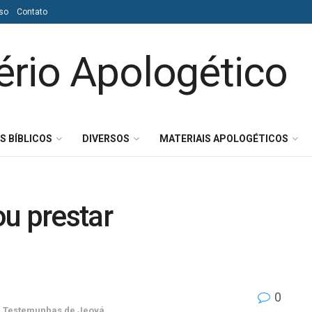
so
Contato
S BÍBLICOS
DIVERSOS
MATERIAIS APOLOGÉTICOS
u prestar
0
,
Testemunhas de Jeová