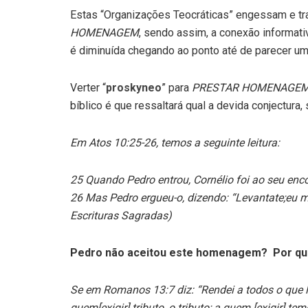
Estas “Organizações Teocráticas” engessam e 
HOMENAGEM
, sendo assim, a conexão informa
é diminuída chegando ao ponto até de parecer u
Verter “
proskyneo
” para
PRESTAR HOMENAGE
bíblico é que ressaltará qual a devida conjectur
Em Atos 10:25-26, temos a seguinte leitura:
25 Quando Pedro entrou, Cornélio foi ao seu enc
26 Mas Pedro ergueu-o, dizendo: “Levantate;
Escrituras Sagradas)
Pedro não aceitou este homenagem? Por q
Se em Romanos 13:7 diz:
“Rendei a todos o que l
quem[exigir] tributo, o tributo; a quem [exigir] te