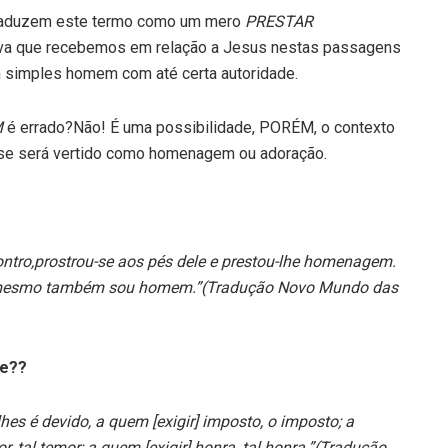
traduzem este termo como um mero
PRESTAR
tiva que recebemos em relação a Jesus nestas passagens
m simples homem com até certa autoridade.
M
é errado?Não! É uma possibilidade, PORÉM, o contexto
a, se será vertido como homenagem ou adoração.
ontro,prostrou-se aos pés dele e prestou-lhe homenagem.
eu mesmo também sou homem.”(Tradução Novo Mundo das
ue??
hes é devido, a quem [exigir] imposto, o imposto; a
mor, tal temor; a quem [exigir] honra, tal honra.”(Tradução