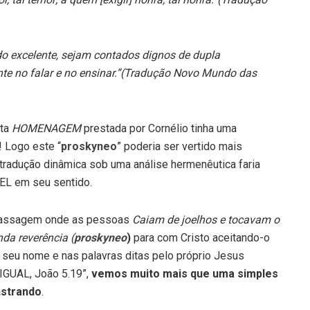
o excelente, sejam contados dignos de dupla
te no falar e no ensinar.”(Tradução Novo Mundo das
sta
HOMENAGEM
prestada por Cornélio tinha uma
 Logo este “
proskyneo
” poderia ser vertido mais
adução dinâmica sob uma análise hermenêutica faria
EL em seu sentido.
 passagem onde as pessoas
Caiam de joelhos e tocavam o
da reverência (
proskyneo
)
para com Cristo aceitando-o
eu nome e nas palavras ditas pelo próprio Jesus
IGUAL, João 5.19”,
vemos muito mais que uma simples
strando
.