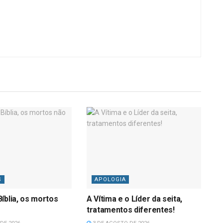
S
APOLOGIA
íblia, os mortos
A Vítima e o Líder da seita,
tratamentos diferentes!