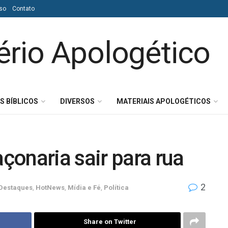
so
Contato
S BÍBLICOS
DIVERSOS
MATERIAIS APOLOGÉTICOS
onaria sair para rua
2
Destaques
,
HotNews
,
Mídia e Fé
,
Política
Share on Twitter