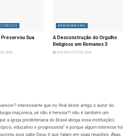
STÓRICOS
ARMINIANISMO
 Preservou Sua
A Desconstrução do Orgulho
Religioso em Romanos 3
DE 2026
4 DE AGOSTO DE 2026
recer? interessante que no final deste artigo o autor do
iturgia maçonica, ué não é heresia?! não é também um
ue a igreja presbiteriana do Brasil abriga essa instituição).
trópico, educativo e progressista” é porque algum interesse há
creta, pois sabe Deus ô que falam em suas reuniões. Alias,