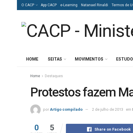
O CACP
App CACP
e-Learning
Natanael Rinaldi
Termos de U
HOME
SEITAS
MOVIMENTOS
ESTUDO
Home
Destaques
Protestos fazem Maç
por
Artigo compilado
2 de julho de 2013
em
0
5
Share on Facebook