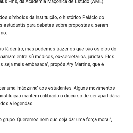
Claus Fins, da Academia Maçônica de Estudo (AME).
os símbolos da instituição, o histórico Palácio do
ças estudantis para debates sobre propostas a serem
rno.
as lá dentro, mas podemos trazer os que são os elos do
mam entre si) médicos, ex-secretários, juristas. Eles
s seja mais embasada”, propôs Ary Martins, que é
ecer uma ‘mãozinha’ aos estudantes. Alguns movimentos
 instituição mantém calibrado o discurso de ser apartidária
dos a legendas.
o grupo. Queremos nem que seja dar uma força moral”,