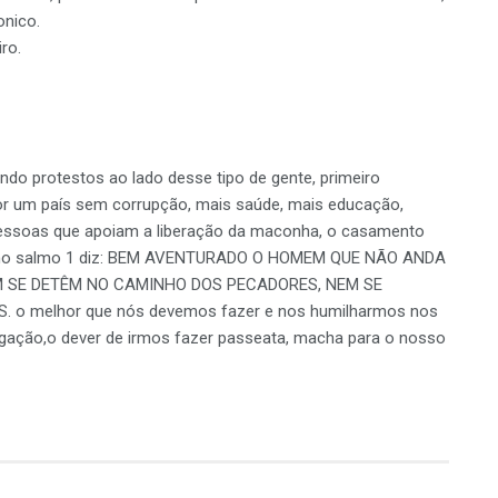
onico.
ro.
ndo protestos ao lado desse tipo de gente, primeiro
or um país sem corrupção, mais saúde, mais educação,
essoas que apoiam a liberação da maconha, o casamento
dade no salmo 1 diz: BEM AVENTURADO O HOMEM QUE NÃO ANDA
M SE DETÊM NO CAMINHO DOS PECADORES, NEM SE
o melhor que nós devemos fazer e nos humilharmos nos
rigação,o dever de irmos fazer passeata, macha para o nosso