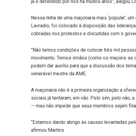
já é defendido por nós há muitos anos”, alegou 
Nessa linha de uma maçonaria mais ‘popular’, um d
Lavradio, foi colocado à disposição das lideran
cobradas nos protestos e discutidas com o gove
“Não temos condições de colocar três mil pesso
movimento. Temos irmãos (como os maçons se cha
podem dar auxílio para que a discussão dos tema
venerável mestre da AME.
A maçonaria não é a primeira organização a ofer
sociais já tentaram, em vão. Pelo sim, pelo não, a
— mas não impede que seus membros sejam filia
“Estamos dando abrigo às causas levantadas pel
afirmou Martins.