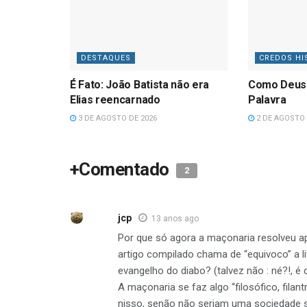
DESTAQUES
CREDOS HI
É Fato: João Batista não era
Como Deus
Elias reencarnado
Palavra
3 DE AGOSTO DE 2026
2 DE AGOSTO 
+Comentado
2
jcp
13 anos ago
Por que só agora a maçonaria resolveu apa
artigo compilado chama de “equivoco” a l
evangelho do diabo? (talvez não : né?!, é q
A maçonaria se faz algo “filosófico, filan
nisso, senão não seriam uma sociedade se