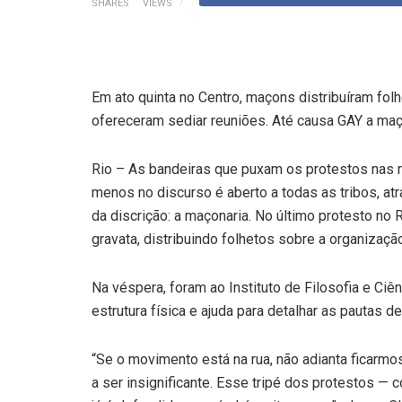
SHARES
VIEWS
Em ato quinta no Centro, maçons distribuíram fol
ofereceram sediar reuniões. Até causa GAY a ma
Rio – As bandeiras que puxam os protestos nas r
menos no discurso é aberto a todas as tribos, at
da discrição: a maçonaria. No último protesto no Ri
gravata, distribuindo folhetos sobre a organizaçã
Na véspera, foram ao Instituto de Filosofia e Ciê
estrutura física e ajuda para detalhar as pautas d
“Se o movimento está na rua, não adianta ficarmos
a ser insignificante. Esse tripé dos protestos —