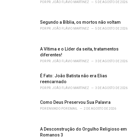
r
POR
PR. JOÃO FLÁVIO MARTINEZ
5 DE AGOSTO DE 2026
i
e
s
Segundo a Bíblia, os mortos não voltam
:
POR
PR. JOÃO FLÁVIO MARTINEZ
5 DE AGOSTO DE 2026
A Vítima e o Líder da seita, tratamentos
diferentes!
POR
PR. JOÃO FLÁVIO MARTINEZ
3 DE AGOSTO DE 2026
É Fato: João Batista não era Elias
reencarnado
POR
PR. JOÃO FLÁVIO MARTINEZ
3 DE AGOSTO DE 2026
Como Deus Preservou Sua Palavra
POR
ENVIADO POR EMAIL
2 DE AGOSTO DE 2026
A Desconstrução do Orgulho Religioso em
Romanos 3