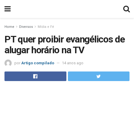
Home
Diversos
Mídia e Fé
PT quer proibir evangélicos de
alugar horário na TV
por
Artigo compilado
14 anos ago