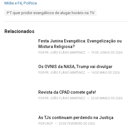
C
Mídia e Fé
,
Política
a
T
PT quer proibir evangélicos de alugar horário na TV
t
a
e
g
g
s
o
Relacionados
:
r
i
Festa Junina Evangélica: Evangelização ou
e
Mistura Religiosa?
s
POR
PR. JOÃO FLÁVIO MARTINEZ
19 DE JUNHO DE 2026
:
Os OVNIS da NASA, Trump vai divulgar
POR
PR. JOÃO FLÁVIO MARTINEZ
16 DE MAIO DE 2026
Revista da CPAD comete gafe!
POR
PR. JOÃO FLÁVIO MARTINEZ
25 DE MARÇO DE 2026
As TJs continuam perdendo na Justiça
POR
CACP
20 DE FEVEREIRO DE 2026