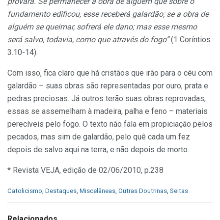
provará. Se permanecer a obra de alguém que sobre o
fundamento edificou, esse receberá galardão; se a obra de
alguém se queimar, sofrerá ele dano; mas esse mesmo
será salvo, todavia, como que através do fogo”
(1 Coríntios
3.10-14).
Com isso, fica claro que há cristãos que irão para o céu com
galardão – suas obras são representadas por ouro, prata e
pedras preciosas. Já outros terão suas obras reprovadas,
essas se assemelham à madeira, palha e feno – materiais
perecíveis pelo fogo. O texto não fala em propiciação pelos
pecados, mas sim de galardão, pelo quê cada um fez
depois de salvo aqui na terra, e não depois de morto.
* Revista VEJA, edição de 02/06/2010, p.238
C
Catolicismo
,
Destaques
,
Miscelâneas
,
Outras Doutrinas
,
Seitas
a
t
e
Relacionados