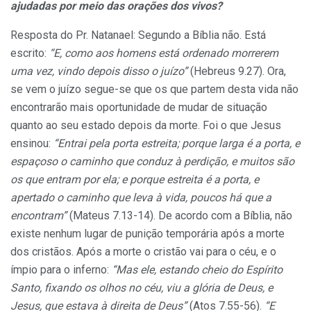
ajudadas por meio das orações dos vivos?
Resposta do Pr. Natanael: Segundo a Bíblia não. Está
escrito:
“E, como aos homens está ordenado morrerem
uma vez, vindo depois disso o juízo”
(Hebreus 9.27). Ora,
se vem o juízo segue-se que os que partem desta vida não
encontrarão mais oportunidade de mudar de situação
quanto ao seu estado depois da morte. Foi o que Jesus
ensinou:
“Entrai pela porta estreita; porque larga é a porta, e
espaçoso o caminho que conduz à perdição, e muitos são
os que entram por ela; e porque estreita é a porta, e
apertado o caminho que leva à vida, poucos há que a
encontram”
(Mateus 7.13-14). De acordo com a Bíblia, não
existe nenhum lugar de punição temporária após a morte
dos cristãos. Após a morte o cristão vai para o céu, e o
ímpio para o inferno:
“Mas ele, estando cheio do Espírito
Santo, fixando os olhos no céu, viu a glória de Deus, e
Jesus, que estava à direita de Deus”
(Atos 7.55-56).
“E