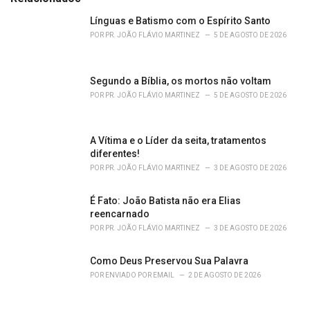
g
o
Línguas e Batismo com o Espírito Santo
r
POR
PR. JOÃO FLÁVIO MARTINEZ
5 DE AGOSTO DE 2026
i
e
s
Segundo a Bíblia, os mortos não voltam
:
POR
PR. JOÃO FLÁVIO MARTINEZ
5 DE AGOSTO DE 2026
A Vítima e o Líder da seita, tratamentos
diferentes!
POR
PR. JOÃO FLÁVIO MARTINEZ
3 DE AGOSTO DE 2026
É Fato: João Batista não era Elias
reencarnado
POR
PR. JOÃO FLÁVIO MARTINEZ
3 DE AGOSTO DE 2026
Como Deus Preservou Sua Palavra
POR
ENVIADO POR EMAIL
2 DE AGOSTO DE 2026