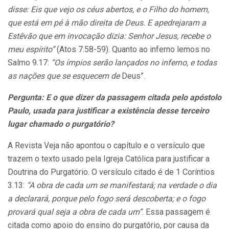
disse: Eis que vejo os céus abertos, e o Filho do homem,
que está em pé à mão direita de Deus. E apedrejaram a
Estêvão que em invocação dizia: Senhor Jesus, recebe o
meu espírito”
(Atos 7.58-59). Quanto ao inferno lemos no
Salmo 9.17:
“Os ímpios serão lançados no inferno, e todas
as nações que se esquecem de
Deus”.
Pergunta: E o que dizer da passagem citada pelo apóstolo
Paulo, usada para justificar a existência desse terceiro
lugar chamado o purgatório?
A Revista Veja não apontou o capítulo e o versículo que
trazem o texto usado pela Igreja Católica para justificar a
Doutrina do Purgatório. O versículo citado é de 1 Coríntios
3.13:
“A obra de cada um se manifestará; na verdade o dia
a declarará, porque pelo fogo será descoberta; e o fogo
provará qual seja a obra de cada
um”
. Essa passagem é
citada como apoio do ensino do purgatório, por causa da