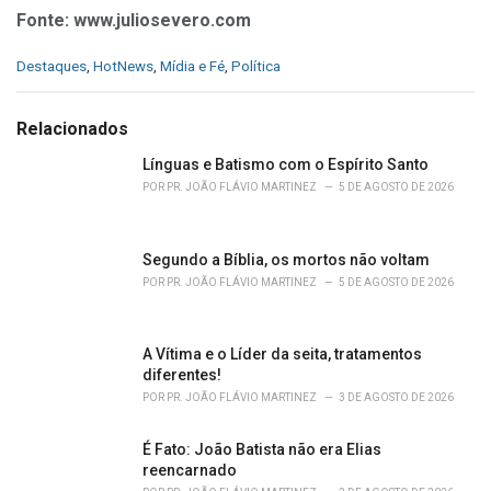
Fonte: www.juliosevero.com
C
Destaques
,
HotNews
,
Mídia e Fé
,
Política
a
t
e
Relacionados
g
o
Línguas e Batismo com o Espírito Santo
r
POR
PR. JOÃO FLÁVIO MARTINEZ
5 DE AGOSTO DE 2026
i
e
s
Segundo a Bíblia, os mortos não voltam
:
POR
PR. JOÃO FLÁVIO MARTINEZ
5 DE AGOSTO DE 2026
A Vítima e o Líder da seita, tratamentos
diferentes!
POR
PR. JOÃO FLÁVIO MARTINEZ
3 DE AGOSTO DE 2026
É Fato: João Batista não era Elias
reencarnado