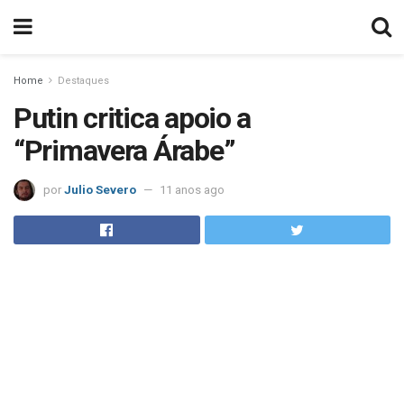
Home
Destaques
Putin critica apoio a
“Primavera Árabe”
por
Julio Severo
11 anos ago