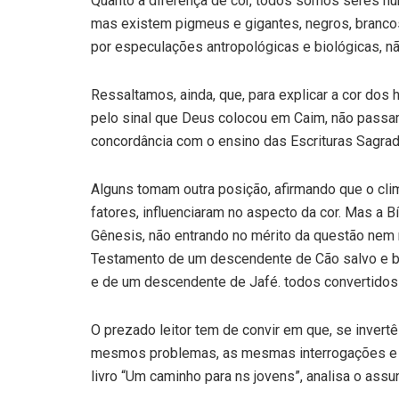
Quanto à diferença de cor, todos somos seres h
mas existem pigmeus e gigantes, negros, brancos 
por especulações antropológicas e biológicas, nã
Ressaltamos, ainda, que, para explicar a cor dos
pelo sinal que Deus colocou em Caim, não pass
concordância com o ensino das Escrituras Sagrad
Alguns tomam outra posição, afirmando que o clim
fatores, influenciaram no aspecto da cor. Mas a 
Gênesis, não entrando no mérito da questão nem 
Testamento de um descendente de Cão salvo e ba
e de um descendente de Jafé. todos convertidos
O prezado leitor tem de convir em que, se inver
mesmos problemas, as mesmas interrogações e es
livro “Um caminho para ns jovens”, analisa o assu