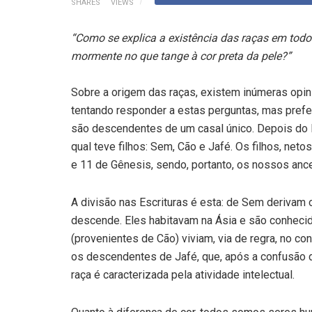
SHARES
VIEWS
“Como se explica a existência das raças em tod
mormente no que tange à cor preta da pele?”
Sobre a origem das raças, existem inúmeras opini
tentando responder a estas perguntas, mas prefe
são descendentes de um casal único. Depois do D
qual teve filhos: Sem, Cão e Jafé. Os filhos, neto
e 11 de Gênesis, sendo, portanto, os nossos ances
A divisão nas Escrituras é esta: de Sem derivam 
descende. Eles habitavam na Ásia e são conhecid
(provenientes de Cão) viviam, via de regra, no con
os descendentes de Jafé, que, após a confusão da
raça é caracterizada pela atividade intelectual.