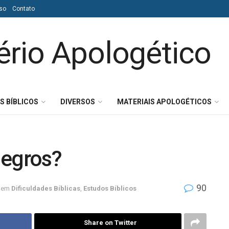
so
Contato
S BÍBLICOS
DIVERSOS
MATERIAIS APOLOGÉTICOS
negros?
90
em
Dificuldades Bíblicas
,
Estudos Bíblicos
Share on Twitter