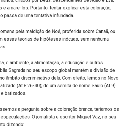
umanos, criados por Deus, descendentes de Adão e Eva,
e amare-los. Portanto, tentar explicar esta coloração,
o passa de uma tentativa infundada.
 homens pela maldição de Noé, proferida sobre Canaã, ou
am essas teorias de hipóteses inócuas, sem nenhuma
as.
a, o ambiente, a alimentação, a educação e outros
Bíblia Sagrada no seu escopo global mantém a divisão de
no âmbito discriminativo dela. Com efeito, lemos no Novo
tizado (At 8.26-40); de um semita de nome Saulo (At 9)
 e batizados.
têssemos a pergunta sobre a coloração branca, teríamos os
peculações. O jornalista e escritor Miguel Vaz, no seu
nto dizendo: