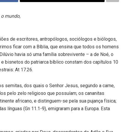
o o mundo,
ões de escritores, antropólogos, sociólogos e biólogos,
rimos ficar com a Bíblia, que ensina que todos os homens
ilúvio havia só uma família sobrevivente – a de Noé, o
s e bisnetos do patriarca bíblico constam dos capítulos 10
trais: At 17.26.
os semitas, dos quais o Senhor Jesus, segundo a carne,
os pelo zelo religioso que possuíam; os cananitas
tinente africano, e distinguem-se pela sua pujança física;
s línguas (Gn 11.1-9), emigraram para a Europa. Esta