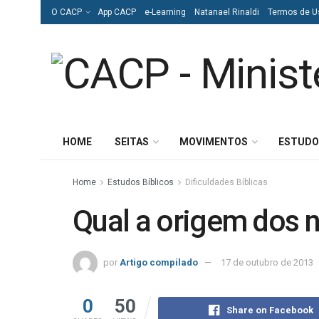
O CACP
App CACP
e-Learning
Natanael Rinaldi
Termos de U
HOME
SEITAS
MOVIMENTOS
ESTUDO
Home
Estudos Bíblicos
Dificuldades Bíblicas
Qual a origem dos 
por
Artigo compilado
17 de outubro de 2013
0
50
Share on Facebook