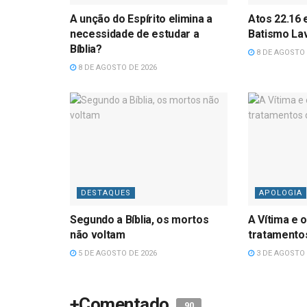
A unção do Espírito elimina a
Atos 22.16 
necessidade de estudar a
Batismo La
Bíblia?
8 DE AGOSTO 
8 DE AGOSTO DE 2026
DESTAQUES
APOLOGIA
Segundo a Bíblia, os mortos
A Vítima e o
não voltam
tratamentos
5 DE AGOSTO DE 2026
3 DE AGOSTO 
+Comentado
90