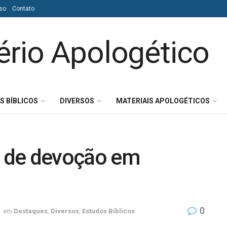
so
Contato
S BÍBLICOS
DIVERSOS
MATERIAIS APOLOGÉTICOS
do de devoção em
0
em
Destaques
,
Diversos
,
Estudos Bíblicos