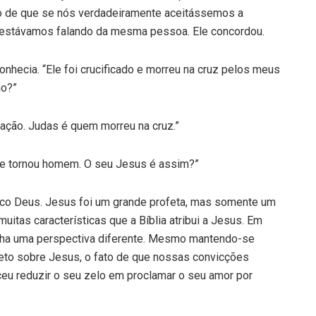
to de que se nós verdadeiramente aceitássemos a
o estávamos falando da mesma pessoa. Ele concordou.
nhecia. “Ele foi crucificado e morreu na cruz pelos meus
mo?”
icação. Judas é quem morreu na cruz.”
se tornou homem. O seu Jesus é assim?”
nico Deus. Jesus foi um grande profeta, mas somente um
itas características que a Bíblia atribui a Jesus. Em
ha uma perspectiva diferente. Mesmo mantendo-se
reto sobre Jesus, o fato de que nossas convicções
ceu reduzir o seu zelo em proclamar o seu amor por