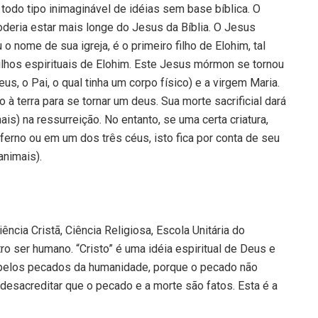
odo tipo inimaginável de idéias sem base bíblica. O
deria estar mais longe do Jesus da Bíblia. O Jesus
o nome de sua igreja, é o primeiro filho de Elohim, tal
lhos espirituais de Elohim. Este Jesus mórmon se tornou
us, o Pai, o qual tinha um corpo físico) e a virgem Maria.
à terra para se tornar um deus. Sua morte sacrificial dará
ais) na ressurreição. No entanto, se uma certa criatura,
nferno ou em um dos três céus, isto fica por conta de seu
nimais).
ncia Cristã, Ciência Religiosa, Escola Unitária do
tro ser humano. “Cristo” é uma idéia espiritual de Deus e
pelos pecados da humanidade, porque o pecado não
 desacreditar que o pecado e a morte são fatos. Esta é a