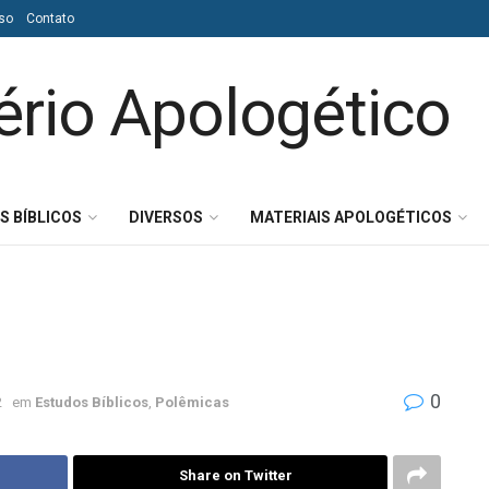
so
Contato
S BÍBLICOS
DIVERSOS
MATERIAIS APOLOGÉTICOS
0
2
em
Estudos Bíblicos
,
Polêmicas
Share on Twitter