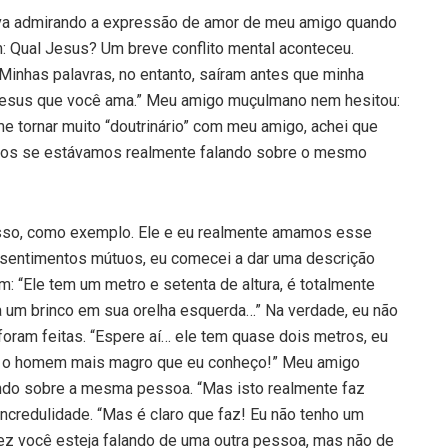
tava admirando a expressão de amor de meu amigo quando
 Qual Jesus? Um breve conflito mental aconteceu.
 Minhas palavras, no entanto, saíram antes que minha
Jesus que você ama.” Meu amigo muçulmano nem hesitou:
 tornar muito “doutrinário” com meu amigo, achei que
rmos se estávamos realmente falando sobre o mesmo
osso, como exemplo. Ele e eu realmente amamos esse
sentimentos mútuos, eu comecei a dar uma descrição
: “Ele tem um metro e setenta de altura, é totalmente
a um brinco em sua orelha esquerda…” Na verdade, eu não
foram feitas. “Espere aí… ele tem quase dois metros, eu
e é o homem mais magro que eu conheço!” Meu amigo
ndo sobre a mesma pessoa. “Mas isto realmente faz
incredulidade. “Mas é claro que faz! Eu não tenho um
vez você esteja falando de uma outra pessoa, mas não de