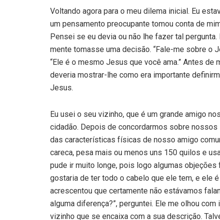
Voltando agora para o meu dilema inicial. Eu es
um pensamento preocupante tomou conta de mim:
Pensei se eu devia ou não lhe fazer tal pergunta.
mente tomasse uma decisão. “Fale-me sobre o 
“Ele é o mesmo Jesus que você ama.” Antes de me
deveria mostrar-lhe como era importante defini
Jesus.
Eu usei o seu vizinho, que é um grande amigo n
cidadão. Depois de concordarmos sobre nossos 
das características físicas de nosso amigo comum
careca, pesa mais ou menos uns 150 quilos e us
pude ir muito longe, pois logo algumas objeções 
gostaria de ter todo o cabelo que ele tem, e el
acrescentou que certamente não estávamos fala
alguma diferença?”, perguntei. Ele me olhou com 
vizinho que se encaixa com a sua descrição. Tal