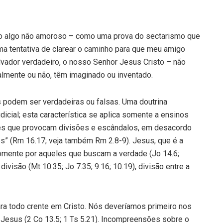
 algo não amoroso – como uma prova do sectarismo que
ma tentativa de clarear o caminho para que meu amigo
vador verdadeiro, o nosso Senhor Jesus Cristo – não
lmente ou não, têm imaginado ou inventado.
 podem ser verdadeiras ou falsas. Uma doutrina
dicial; esta característica se aplica somente a ensinos
les que provocam divisões e escândalos, em desacordo
es” (Rm 16.17; veja também Rm 2.8-9). Jesus, que é a
mente por aqueles que buscam a verdade (Jo 14.6;
 divisão (Mt 10.35; Jo 7.35; 9.16; 10.19), divisão entre a
ra todo crente em Cristo. Nós deveríamos primeiro nos
 Jesus (2 Co 13.5; 1 Ts 5.21). Incompreensões sobre o