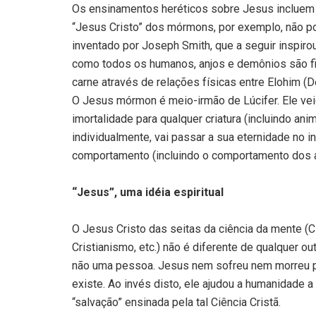
Os ensinamentos heréticos sobre Jesus incluem t
“Jesus Cristo” dos mórmons, por exemplo, não po
inventado por Joseph Smith, que a seguir inspirou 
como todos os humanos, anjos e demônios são fi
carne através de relações físicas entre Elohim (De
O Jesus mórmon é meio-irmão de Lúcifer. Ele veio 
imortalidade para qualquer criatura (incluindo anim
individualmente, vai passar a sua eternidade no i
comportamento (incluindo o comportamento dos a
“Jesus”, uma idéia espiritual
O Jesus Cristo das seitas da ciência da mente (Ciê
Cristianismo, etc.) não é diferente de qualquer ou
não uma pessoa. Jesus nem sofreu nem morreu 
existe. Ao invés disto, ele ajudou a humanidade a
“salvação” ensinada pela tal Ciência Cristã.