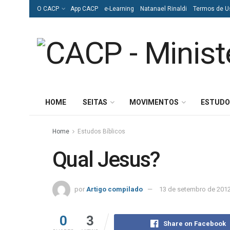
O CACP
App CACP
e-Learning
Natanael Rinaldi
Termos de U
HOME
SEITAS
MOVIMENTOS
ESTUDO
Home
Estudos Bíblicos
Qual Jesus?
por
Artigo compilado
13 de setembro de 201
0
3
Share on Facebook