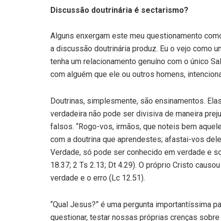
Discussão doutrinária é sectarismo?
Alguns enxergam este meu questionamento como
a discussão doutrinária produz. Eu o vejo como u
tenha um relacionamento genuíno com o único Sal
com alguém que ele ou outros homens, intenciona
Doutrinas, simplesmente, são ensinamentos. Elas
verdadeira não pode ser divisiva de maneira preju
falsos. “Rogo-vos, irmãos, que noteis bem aque
com a doutrina que aprendestes; afastai-vos del
Verdade, só pode ser conhecido em verdade e so
18.37; 2 Ts 2.13; Dt 4.29). O próprio Cristo causou
verdade e o erro (Lc 12.51).
“Qual Jesus?” é uma pergunta importantíssima pa
questionar, testar nossas próprias crenças sobre