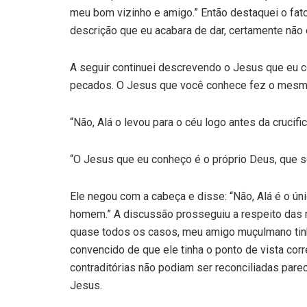
meu bom vizinho e amigo.” Então destaquei o fa
descrição que eu acabara de dar, certamente nã
A seguir continuei descrevendo o Jesus que eu co
pecados. O Jesus que você conhece fez o mes
“Não, Alá o levou para o céu logo antes da crucif
“O Jesus que eu conheço é o próprio Deus, que 
Ele negou com a cabeça e disse: “Não, Alá é o ú
homem.” A discussão prosseguiu a respeito das mu
quase todos os casos, meu amigo muçulmano tin
convencido de que ele tinha o ponto de vista cor
contraditórias não podiam ser reconciliadas pare
Jesus.