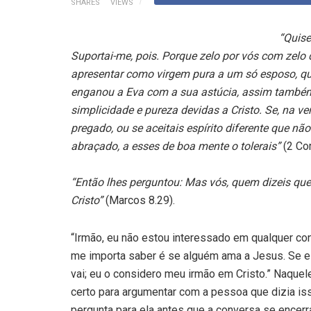
SHARES
VIEWS
“Quise
Suportai-me, pois. Porque zelo por vós com zelo 
apresentar como virgem pura a um só esposo, que
enganou a Eva com a sua astúcia, assim também
simplicidade e pureza devidas a Cristo. Se, na v
pregado, ou se aceitais espírito diferente que nã
abraçado, a esses de boa mente o tolerais”
(2 Cor
“Então lhes perguntou: Mas vós, quem dizeis que
Cristo”
(Marcos 8.29).
“Irmão, eu não estou interessado em qualquer co
me importa saber é se alguém ama a Jesus. Se el
vai; eu o considero meu irmão em Cristo.” Naque
certo para argumentar com a pessoa que dizia is
pergunta para ela antes que a conversa se encer