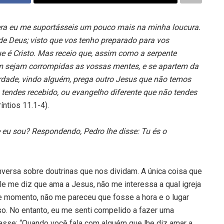
ra eu me suportásseis um pouco mais na minha loucura.
de Deus; visto que vos tenho preparado para vos
 é Cristo. Mas receio que, assim como a serpente
 sejam corrompidas as vossas mentes, e se apartem da
erdade, vindo alguém, prega outro Jesus que não temos
o tendes recebido, ou evangelho diferente que não tendes
íntios 11.1-4).
 eu sou? Respondendo, Pedro lhe disse: Tu és o
nversa sobre doutrinas que nos dividam. A única coisa que
e me diz que ama a Jesus, não me interessa a qual igreja
le momento, não me pareceu que fosse a hora e o lugar
so. No entanto, eu me senti compelido a fazer uma
rasse: “Quando você fala com alguém que lhe diz amar a