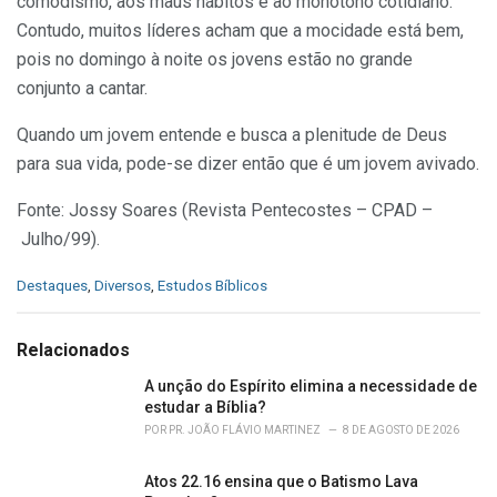
comodismo, aos maus hábitos e ao monótono cotidiano.
Contudo, muitos líderes acham que a mo­cidade está bem,
pois no domingo à noite os jovens estão no grande
conjunto a cantar.
Quando um jovem entende e busca a plenitude de Deus
para sua vida, pode-se dizer então que é um jovem avivado.
Fonte: Jossy Soares (Revista Pentecostes – CPAD –
Julho/99).
C
Destaques
,
Diversos
,
Estudos Bíblicos
a
t
e
Relacionados
g
o
A unção do Espírito elimina a necessidade de
r
estudar a Bíblia?
i
POR
PR. JOÃO FLÁVIO MARTINEZ
8 DE AGOSTO DE 2026
e
s
Atos 22.16 ensina que o Batismo Lava
: