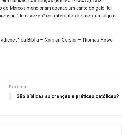
” em manuscritos antigos (em Mc 14:30,72). Isso
es de Marcos mencionam apenas um canto do galo, tal
ressão “duas vezes” em diferentes lugares, em alguns
dições” da Bíblia – Norman Geisler – Thomas Howe.
Próximo
São bíblicas as crenças e práticas católicas?