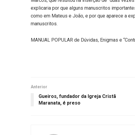
Marcos, que resultou na inserção de “duas vezes
explicaria por que alguns manuscritos important
como em Mateus e João, e por que aparece a exp
manuscritos.
MANUAL POPULAR de Dúvidas, Enigmas e “Contra
Anterior
Gueiros, fundador da Igreja Cristã
Maranata, é preso