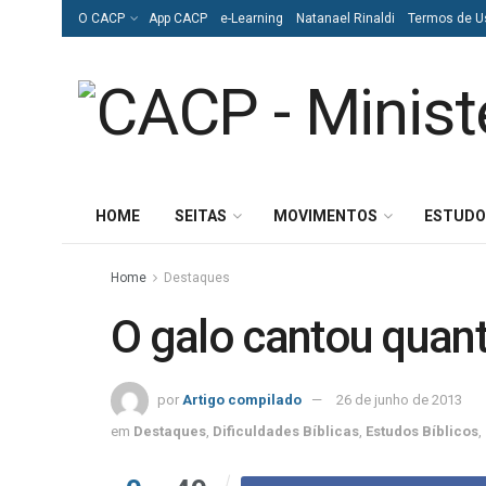
O CACP
App CACP
e-Learning
Natanael Rinaldi
Termos de U
HOME
SEITAS
MOVIMENTOS
ESTUDO
Home
Destaques
O galo cantou quan
por
Artigo compilado
26 de junho de 2013
em
Destaques
,
Dificuldades Bíblicas
,
Estudos Bíblicos
,