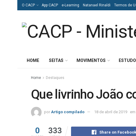
O CACP
App CACP
e-Learning
Natanael Rinaldi
Termos de U
HOME
SEITAS
MOVIMENTOS
ESTUDO
Home
Destaques
Que livrinho João 
por
Artigo compilado
18 de abril de 2019
em
0
333
Share on Faceboo