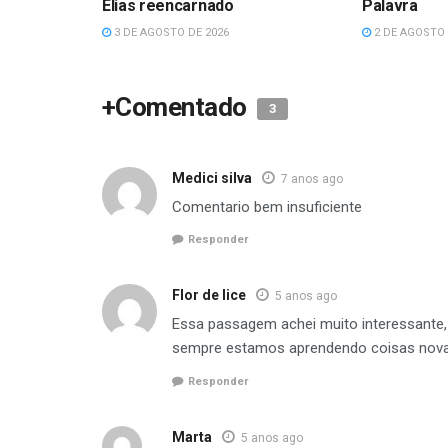
Elias reencarnado
Palavra
3 DE AGOSTO DE 2026
2 DE AGOSTO 
+Comentado
3
Medici silva
7 anos ago
Comentario bem insuficiente
Responder
Flor de lice
5 anos ago
Essa passagem achei muito interessante,
sempre estamos aprendendo coisas novas 
Responder
Marta
5 anos ago