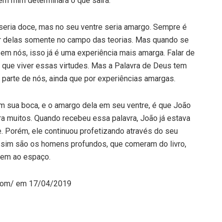
a em mim determinará o que sairá.
 seria doce, mas no seu ventre seria amargo. Sempre é
lar delas somente no campo das teorias. Mas quando se
 em nós, isso já é uma experiência mais amarga. Falar de
 que viver essas virtudes. Mas a Palavra de Deus tem
 parte de nós, ainda que por experiências amargas.
m sua boca, e o amargo dela em seu ventre, é que João
ra muitos. Quando recebeu essa palavra, João já estava
. Porém, ele continuou profetizando através do seu
Assim são os homens profundos, que comeram do livro,
nem ao espaço.
t.com/ em 17/04/2019