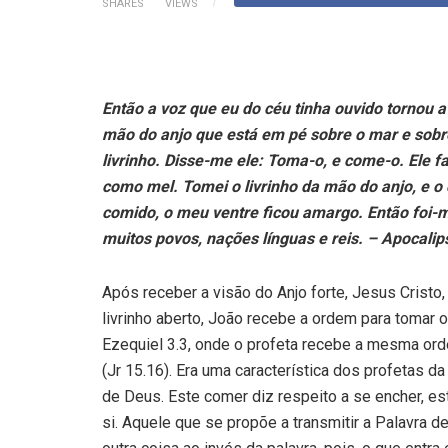
SHARES
VIEWS
Então a voz que eu do céu tinha ouvido tornou a 
mão do anjo que está em pé sobre o mar e sobre 
livrinho. Disse-me ele: Toma-o, e come-o. Ele 
como mel. Tomei o livrinho da mão do anjo, e 
comido, o meu ventre ficou amargo. Então foi-m
muitos povos, nações línguas e reis. – Apocalip
Após receber a visão do Anjo forte, Jesus Crist
livrinho aberto, João recebe a ordem para tomar o
Ezequiel 3.3, onde o profeta recebe a mesma o
(Jr 15.16). Era uma característica dos profetas 
de Deus. Este comer diz respeito a se encher, est
si. Aquele que se propõe a transmitir a Palavra 