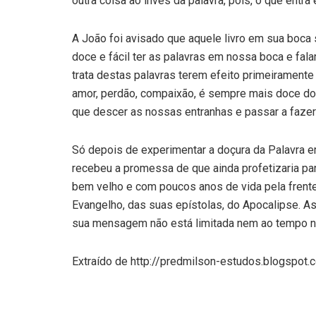
outra coisa ao invés da palavra, pois, o que entr
A João foi avisado que aquele livro em sua boca
doce e fácil ter as palavras em nossa boca e fa
trata destas palavras terem efeito primeiramente
amor, perdão, compaixão, é sempre mais doce do
que descer as nossas entranhas e passar a fazer
Só depois de experimentar a doçura da Palavra e
recebeu a promessa de que ainda profetizaria pa
bem velho e com poucos anos de vida pela frente
Evangelho, das suas epístolas, do Apocalipse. 
sua mensagem não está limitada nem ao tempo 
Extraído de http://predmilson-estudos.blogspo