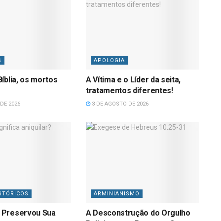
S
APOLOGIA
íblia, os mortos
A Vítima e o Líder da seita,
tratamentos diferentes!
DE 2026
3 DE AGOSTO DE 2026
STÓRICOS
ARMINIANISMO
 Preservou Sua
A Desconstrução do Orgulho