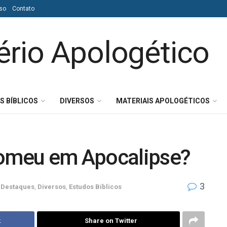
so
Contato
S BÍBLICOS
DIVERSOS
MATERIAIS APOLOGÉTICOS
comeu em Apocalipse?
3
Destaques
,
Diversos
,
Estudos Bíblicos
k
Share on Twitter