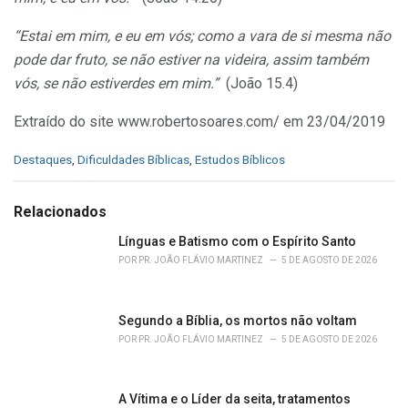
“Estai em mim, e eu em vós; como a vara de si mesma não
pode dar fruto, se não estiver na videira, assim também
vós, se não estiverdes em mim.”
(João 15.4)
Extraído do site www.robertosoares.com/ em 23/04/2019
C
Destaques
,
Dificuldades Bíblicas
,
Estudos Bíblicos
a
t
e
Relacionados
g
o
Línguas e Batismo com o Espírito Santo
r
POR
PR. JOÃO FLÁVIO MARTINEZ
5 DE AGOSTO DE 2026
i
e
s
Segundo a Bíblia, os mortos não voltam
:
POR
PR. JOÃO FLÁVIO MARTINEZ
5 DE AGOSTO DE 2026
A Vítima e o Líder da seita, tratamentos