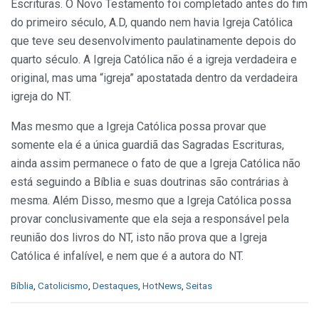
Escrituras. O Novo Testamento foi completado antes do fim
do primeiro século, A.D, quando nem havia Igreja Católica
que teve seu desenvolvimento paulatinamente depois do
quarto século. A Igreja Católica não é a igreja verdadeira e
original, mas uma “igreja” apostatada dentro da verdadeira
igreja do NT.
Mas mesmo que a Igreja Católica possa provar que
somente ela é a única guardiã das Sagradas Escrituras,
ainda assim permanece o fato de que a Igreja Católica não
está seguindo a Bíblia e suas doutrinas são contrárias à
mesma. Além Disso, mesmo que a Igreja Católica possa
provar conclusivamente que ela seja a responsável pela
reunião dos livros do NT, isto não prova que a Igreja
Católica é infalível, e nem que é a autora do NT.
C
Bíblia
,
Catolicismo
,
Destaques
,
HotNews
,
Seitas
a
t