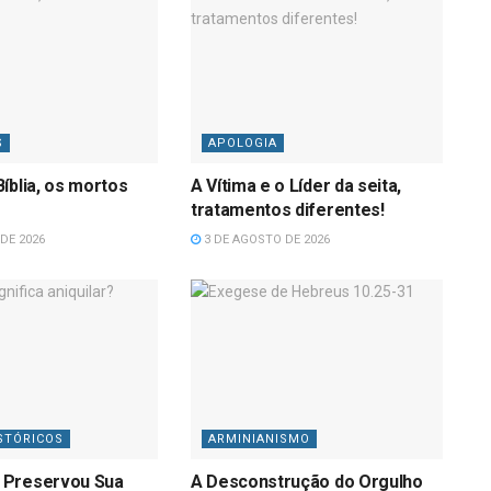
S
APOLOGIA
íblia, os mortos
A Vítima e o Líder da seita,
tratamentos diferentes!
DE 2026
3 DE AGOSTO DE 2026
STÓRICOS
ARMINIANISMO
 Preservou Sua
A Desconstrução do Orgulho