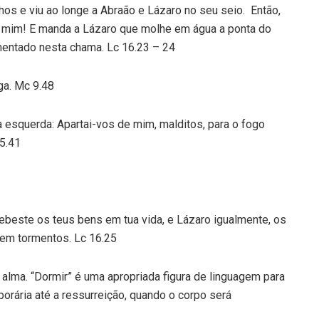
hos e viu ao longe a Abraão e Lázaro no seu seio. Então,
e mim! E manda a Lázaro que molhe em água a ponta do
mentado nesta chama. Lc 16.23 – 24
ga. Mc 9.48
 esquerda: Apartai-vos de mim, malditos, para o fogo
25.41
cebeste os teus bens em tua vida, e Lázaro igualmente, os
, em tormentos. Lc 16.25
 alma. “Dormir” é uma apropriada figura de linguagem para
porária até a ressurreição, quando o corpo será