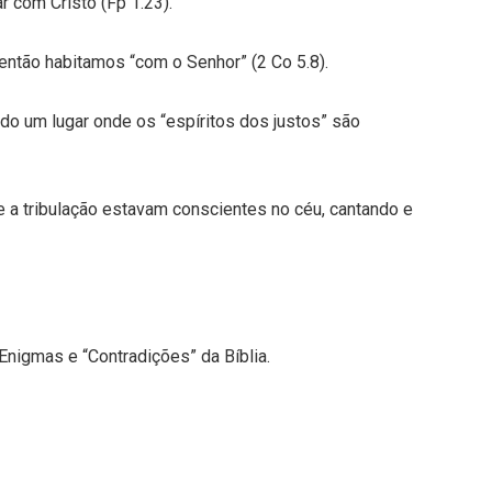
r com Cristo (Fp 1.23).
então habitamos “com o Senhor” (2 Co 5.8).
do um lugar onde os “espíritos dos justos” são
e a tribulação estavam conscientes no céu, cantando e
nigmas e “Contradições” da Bíblia.