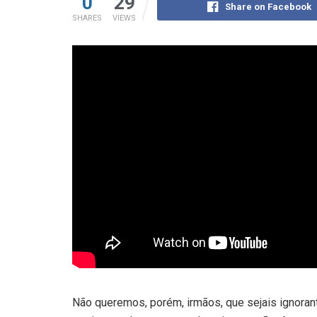
0
29
Share on Facebook
SHARES
VIEWS
Não queremos, porém, irmãos, que sejais ignora