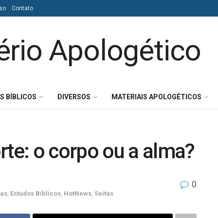
so
Contato
S BÍBLICOS
DIVERSOS
MATERIAIS APOLOGÉTICOS
e: o corpo ou a alma?
0
cas
,
Estudos Bíblicos
,
HotNews
,
Seitas