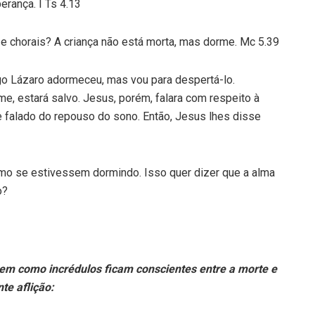
rança. I Ts 4.13
o e chorais? A criança não está morta, mas dorme. Mc 5.39
go Lázaro adormeceu, mas vou para despertá-lo.
me, estará salvo. Jesus, porém, falara com respeito à
 falado do repouso do sono. Então, Jesus lhes disse
omo se estivessem dormindo. Isso quer dizer que a alma
o?
em como incrédulos ficam conscientes entre a morte e
te aflição: