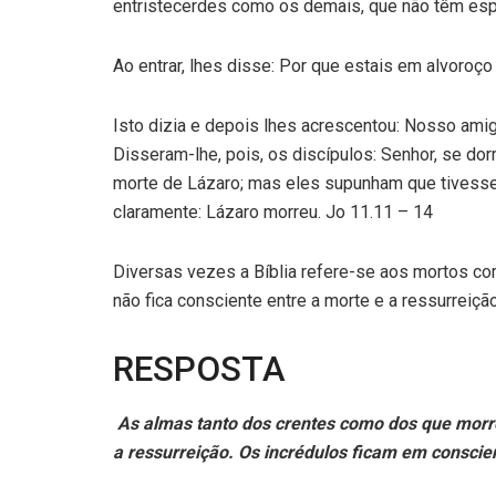
entristecerdes como os demais, que não têm espe
Ao entrar, lhes disse: Por que estais em alvoroç
Isto dizia e depois lhes acrescentou: Nosso ami
Disseram-lhe, pois, os discípulos: Senhor, se dor
morte de Lázaro; mas eles supunham que tivesse
claramente: Lázaro morreu. Jo 11.11 – 14
Diversas vezes a Bíblia refere-se aos mortos c
não fica consciente entre a morte e a ressurreiçã
RESPOSTA
As almas tanto dos crentes como dos que morr
a ressurreição. Os incrédulos ficam em conscien