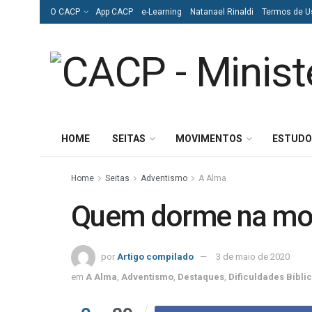
O CACP
App CACP
e-Learning
Natanael Rinaldi
Termos de U
HOME
SEITAS
MOVIMENTOS
ESTUDO
Home
Seitas
Adventismo
A Alma
Quem dorme na mort
por
Artigo compilado
3 de maio de 2020
em
A Alma
,
Adventismo
,
Destaques
,
Dificuldades Bíbli