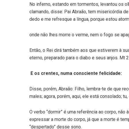
No inferno, estando em tormentos, levantou os ol
clamando, disse: Pai Abraão, tem misericórdia d
dedo e me refresque a língua, porque estou ator
onde não lhes morre o verme, nem o fogo se apa
Então, o Rei dirá também aos que estiverem à sua
eterno, preparado para o diabo e seus anjos. Mt 
E os crentes, numa consciente felicidade:
Disse, porém, Abraão: Filho, lembra-te de que re
males; agora, porém, aqui, ele está consolado; tu
O verbo “dormir” é uma referência ao corpo, não à
expressar a morte do corpo, já que a morte é tem
“despertado” desse sono.