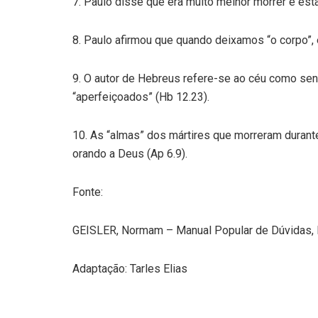
7. Paulo disse que era muito melhor morrer e esta
8. Paulo afirmou que quando deixamos “o corpo”, 
9. O autor de Hebreus refere-se ao céu como sen
“aperfeiçoados” (Hb 12.23).
10. As “almas” dos mártires que morreram durant
orando a Deus (Ap 6.9).
Fonte:
GEISLER, Normam – Manual Popular de Dúvidas, E
Adaptação: Tarles Elias