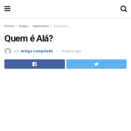
Home
Seitas
Islamismo
Doutrinas
Quem é Alá?
por
Artigo compilado
14 anos ago