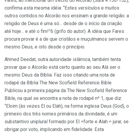
Fares, ao mencionar um trecho do Alcorão (Sura 4:150-152),
confirma esta mesma idéia: “Estes versículos e muitos
outros contidos no Alcorão nos ensinam a grande religião: a
religião de Deus é uma só… desde de o início da criação
até hoje… e até o fim!”6 (grifo do autor). A idéia que Fares
procura provar é a de que cristãos e muçulmanos servem o
mesmo Deus, e isto desde o princípio.
Ahmed Deedat, outra autoridade islâmica, também tenta
provar que o Alcorão está certo quanto ao seu Alá ser o
mesmo Deus da Bíblia. Faz isso citando uma nota de
rodapé da Bíblia The New Scofield Reference Bible.
Publicou a primeira página da The New Scofield Reference
Bible, na qual se encontra a nota de rodapé nº 1, que diz:
“Eloim (às vezes El ou Elah), na forma inglesa Deus (God), o
primeiro dos três nomes primários da divindade, é um
substantivo uniplural formado por El =forte e Alah = jurar, se
obrigar por voto, implicando em fidelidade. Esta