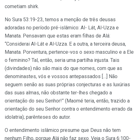
cometiam shirk.
No Sura 53:19-23, temos a menção de três deusas
adoradas no período pré-islâmico: Al- Lát, Al-Uzza e
Manata. Pensavam que estas eram filhas de Alá:
“Considerai Al-Lát e Al-Uzza. E a outra, a terceira deusa,
Manata. Porventura, pertence-vos o sexo masculino e a Ele
o feminino? Tal, então, seria uma partilha injusta. Tais
(divindades) não são mais do que nomes, com que as
denominastes, vós e vossos antepassados […] Não
seguem senão as suas próprias conjecturas e as luxúrias
das suas almas, não obstante ter-lhes chegado a
orientação do seu Senhor!” (Maomé teria, então, trazido a
orientação do seu Senhor contra o entendimento errado da
idolatria); parênteses do autor.
O entendimento islâmico presume que Deus não tem
nenhum Filho, porque Alá não faz sexo. Veja o Sura 6:100-