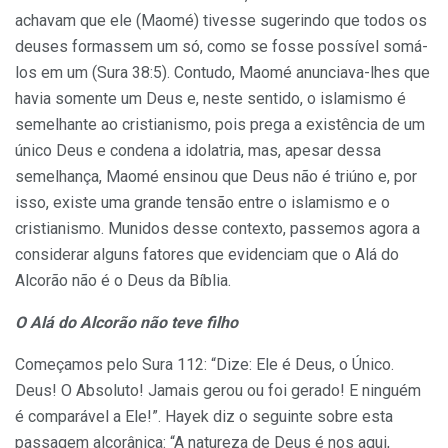
achavam que ele (Maomé) tivesse sugerindo que todos os
deuses formassem um só, como se fosse possível somá-
los em um (Sura 38:5). Contudo, Maomé anunciava-lhes que
havia somente um Deus e, neste sentido, o islamismo é
semelhante ao cristianismo, pois prega a existência de um
único Deus e condena a idolatria, mas, apesar dessa
semelhança, Maomé ensinou que Deus não é triúno e, por
isso, existe uma grande tensão entre o islamismo e o
cristianismo. Munidos desse contexto, passemos agora a
considerar alguns fatores que evidenciam que o Alá do
Alcorão não é o Deus da Bíblia.
O Alá do Alcorão não teve filho
Começamos pelo Sura 112: “Dize: Ele é Deus, o Único.
Deus! O Absoluto! Jamais gerou ou foi gerado! E ninguém
é comparável a Ele!”. Hayek diz o seguinte sobre esta
passagem alcorânica: “A natureza de Deus é nos aqui,