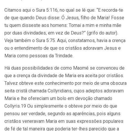
Citamos aqui o Sura 5:116, no qual se lê que: “E recorda-te
de que quando Deus disse: Ó Jesus, filho de Maria! Fosse
tu quem disseste aos homens: Tomai a mim e minha mãe
por duas divindades, em vez de Deus?” (grifo do autor).
Veja também o Sura 5:75. Aqui, constatamos, havia a crença
ou o entendimento de que os cristãos adoravam Jesus e
Maria como pessoas da Trindade.
Há duas possibilidades de como Maomé se convenceu de
que a crença da divindade de Maria era aceita por cristãos.
Talvez obteve este conhecimento por meio de uma obscura
seita cristã chamada Collyridians, cujos adeptos adoravam
Maria e lhe ofereciam um bolo em devoção chamado
Collyris.19 Ou simplesmente o obteve por meio do que
pensou ser verdade, segundo as aparências, pois alguns
cristãos veneravam Maria em suas expressões populares
de fé de tal maneira que poderia ter-lhes parecido que a