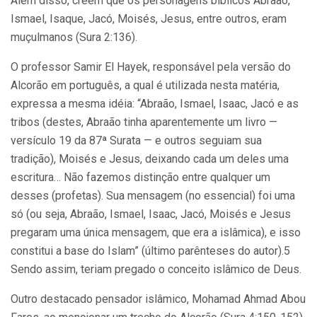
Além disso, crêem que os personagens bíblicos Abraão,
Ismael, Isaque, Jacó, Moisés, Jesus, entre outros, eram
muçulmanos (Sura 2:136).
O professor Samir El Hayek, responsável pela versão do
Alcorão em português, a qual é utilizada nesta matéria,
expressa a mesma idéia: “Abraão, Ismael, Isaac, Jacó e as
tribos (destes, Abraão tinha aparentemente um livro —
versículo 19 da 87ª Surata — e outros seguiam sua
tradição), Moisés e Jesus, deixando cada um deles uma
escritura… Não fazemos distinção entre qualquer um
desses (profetas). Sua mensagem (no essencial) foi uma
só (ou seja, Abraão, Ismael, Isaac, Jacó, Moisés e Jesus
pregaram uma única mensagem, que era a islâmica), e isso
constitui a base do Islam” (último parênteses do autor).5
Sendo assim, teriam pregado o conceito islâmico de Deus.
Outro destacado pensador islâmico, Mohamad Ahmad Abou