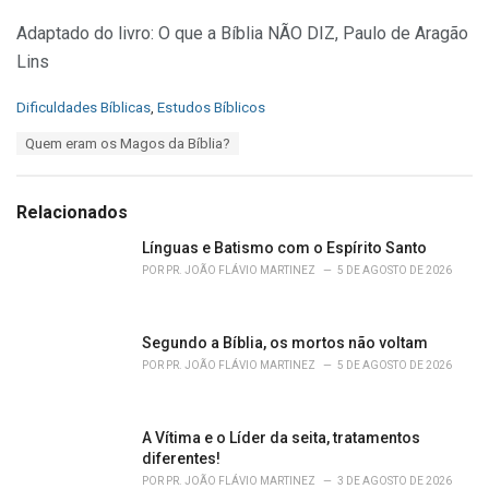
Adaptado do livro: O que a Bíblia NÃO DIZ, Paulo de Aragão
Lins
C
Dificuldades Bíblicas
,
Estudos Bíblicos
a
T
Quem eram os Magos da Bíblia?
t
a
e
g
g
s
o
Relacionados
:
r
i
Línguas e Batismo com o Espírito Santo
e
POR
PR. JOÃO FLÁVIO MARTINEZ
5 DE AGOSTO DE 2026
s
:
Segundo a Bíblia, os mortos não voltam
POR
PR. JOÃO FLÁVIO MARTINEZ
5 DE AGOSTO DE 2026
A Vítima e o Líder da seita, tratamentos
diferentes!
POR
PR. JOÃO FLÁVIO MARTINEZ
3 DE AGOSTO DE 2026