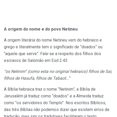
A origem do nome e do povo Netineu
A origem literária do nome Netineu vem do hebraico e
grego e literalmente tem o significado de “doados” ou
“aquele que serve”. Fala-se a respeito dos filhos dos
escravos de Salomão em Esd 2.43:
“os Netinim” (como esta no original hebraico) filhos de Sai,
filhos de Hasufa, filhos de Tabaot…”
A Bíblia hebraica traz o nome “Netinim”, a Bíblia de
Jerusalém já traduz como “doados” e a Almeida traduz
como “os servidores do Templo”. Nos escritos Bíblicos,
das três Bíblias não podemos dizer que existem erros de
tradução, mas sim os tradutores facilitaram o texto