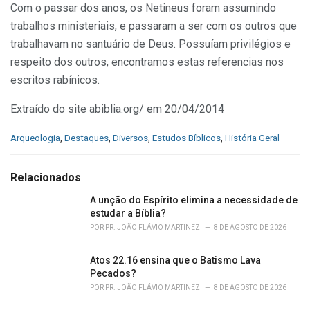
Com o passar dos anos, os Netineus foram assumindo
trabalhos ministeriais, e passaram a ser com os outros que
trabalhavam no santuário de Deus. Possuíam privilégios e
respeito dos outros, encontramos estas referencias nos
escritos rabínicos.
Extraído do site abiblia.org/ em 20/04/2014
C
Arqueologia
,
Destaques
,
Diversos
,
Estudos Bíblicos
,
História Geral
a
t
e
Relacionados
g
o
A unção do Espírito elimina a necessidade de
r
estudar a Bíblia?
i
POR
PR. JOÃO FLÁVIO MARTINEZ
8 DE AGOSTO DE 2026
e
s
Atos 22.16 ensina que o Batismo Lava
:
Pecados?
POR
PR. JOÃO FLÁVIO MARTINEZ
8 DE AGOSTO DE 2026