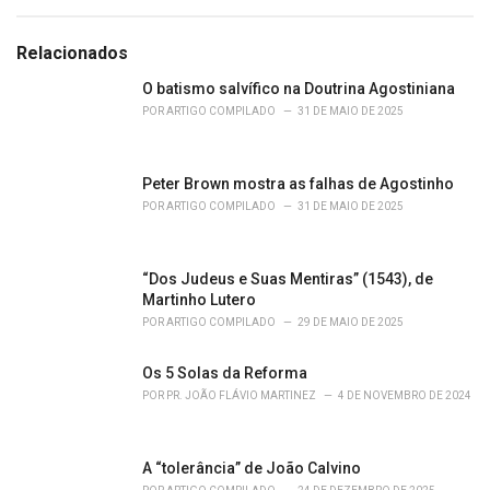
a
e
g
g
s
o
Relacionados
:
r
i
O batismo salvífico na Doutrina Agostiniana
e
POR
ARTIGO COMPILADO
31 DE MAIO DE 2025
s
:
Peter Brown mostra as falhas de Agostinho
POR
ARTIGO COMPILADO
31 DE MAIO DE 2025
“Dos Judeus e Suas Mentiras” (1543), de
Martinho Lutero
POR
ARTIGO COMPILADO
29 DE MAIO DE 2025
Os 5 Solas da Reforma
POR
PR. JOÃO FLÁVIO MARTINEZ
4 DE NOVEMBRO DE 2024
A “tolerância” de João Calvino