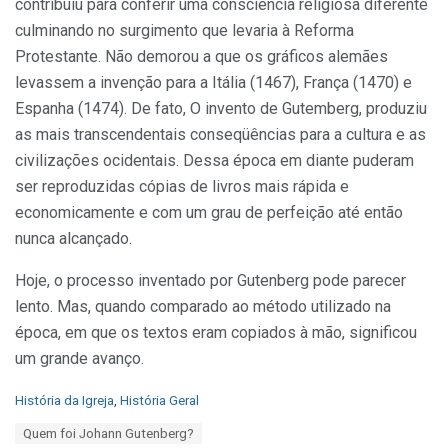
contribuiu para conferir uma consciência religiosa diferente
culminando no surgimento que levaria à Reforma
Protestante. Não demorou a que os gráficos alemães
levassem a invenção para a Itália (1467), França (1470) e
Espanha (1474). De fato, O invento de Gutemberg, produziu
as mais transcendentais conseqüências para a cultura e as
civilizações ocidentais. Dessa época em diante puderam
ser reproduzidas cópias de livros mais rápida e
economicamente e com um grau de perfeição até então
nunca alcançado.
Hoje, o processo inventado por Gutenberg pode parecer
lento. Mas, quando comparado ao método utilizado na
época, em que os textos eram copiados à mão, significou
um grande avanço.
C
História da Igreja
,
História Geral
a
T
Quem foi Johann Gutenberg?
t