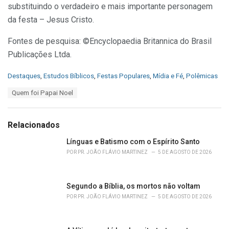
substituindo o verdadeiro e mais importante personagem
da festa – Jesus Cristo.
Fontes de pesquisa: ©Encyclopaedia Britannica do Brasil
Publicações Ltda.
C
Destaques
,
Estudos Bíblicos
,
Festas Populares
,
Mídia e Fé
,
Polêmicas
a
T
Quem foi Papai Noel
t
a
e
g
g
s
o
Relacionados
:
r
i
Línguas e Batismo com o Espírito Santo
e
POR
PR. JOÃO FLÁVIO MARTINEZ
5 DE AGOSTO DE 2026
s
:
Segundo a Bíblia, os mortos não voltam
POR
PR. JOÃO FLÁVIO MARTINEZ
5 DE AGOSTO DE 2026