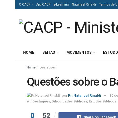
O CACP
App CACP
e-Learning
Natanael Rinaldi
Termos de U
HOME
SEITAS
MOVIMENTOS
ESTUDO
Home
Destaques
Questões sobre o Ba
por
Pr. Natanael Rinaldi
30 de
em
Destaques
,
Dificuldades Bíblicas
,
Estudos Bíblicos
0
52
Share on Facebook