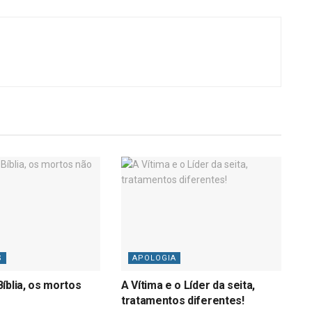
S
APOLOGIA
íblia, os mortos
A Vítima e o Líder da seita,
tratamentos diferentes!