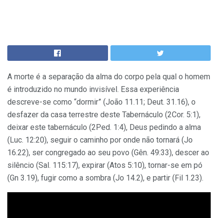
A morte é a separação da alma do corpo pela qual o homem
é introduzido no mundo invisível. Essa experiência
descreve-se como “dormir” (João 11.11; Deut. 31.16), o
desfazer da casa terrestre deste Tabernáculo (2Cor. 5:1),
deixar este tabernáculo (2Ped. 1:4), Deus pedindo a alma
(Luc. 12:20), seguir o caminho por onde não tornará (Jo
16.22), ser congregado ao seu povo (Gên. 49:33), descer ao
silêncio (Sal. 115:17), expirar (Atos 5:10), tornar-se em pó
(Gn 3.19), fugir como a sombra (Jo 14.2), e partir (Fil 1.23).