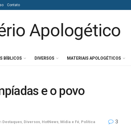
so
Contato
S BÍBLICOS
DIVERSOS
MATERIAIS APOLOGÉTICOS
impíadas e o povo
3
m
Destaques
,
Diversos
,
HotNews
,
Mídia e Fé
,
Política