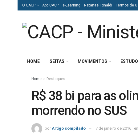
O CACP
App CACP
e-Learning
Natanael Rinaldi
Termos de U
HOME
SEITAS
MOVIMENTOS
ESTUDO
Home
Destaques
R$ 38 bi para as ol
morrendo no SUS
por
Artigo compilado
7 de janeiro de 2016
e