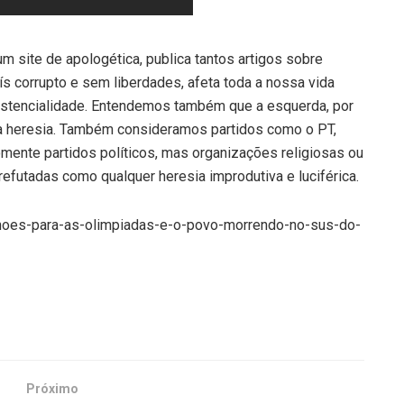
m site de apologética, publica tantos artigos sobre
ís corrupto e sem liberdades, afeta toda a nossa vida
existencialidade. Entendemos também que a esquerda, por
ma heresia. Também consideramos partidos como o PT,
ente partidos políticos, mas organizações religiosas ou
refutadas como qualquer heresia improdutiva e luciférica.
bilhoes-para-as-olimpiadas-e-o-povo-morrendo-no-sus-do-
Próximo