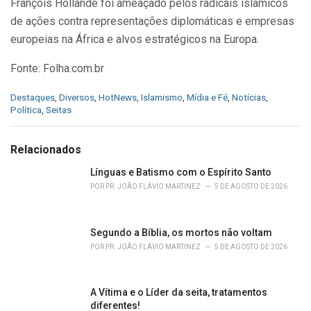
François Hollande foi ameaçado pelos radicais islâmicos
de ações contra representações diplomáticas e empresas
europeias na África e alvos estratégicos na Europa.
Fonte: Folha.com.br
C
Destaques
,
Diversos
,
HotNews
,
Islamismo
,
Mídia e Fé
,
Notícias
,
a
Política
,
Seitas
t
e
g
Relacionados
o
r
Línguas e Batismo com o Espírito Santo
i
POR
PR. JOÃO FLÁVIO MARTINEZ
5 DE AGOSTO DE 2026
e
s
:
Segundo a Bíblia, os mortos não voltam
POR
PR. JOÃO FLÁVIO MARTINEZ
5 DE AGOSTO DE 2026
A Vítima e o Líder da seita, tratamentos
diferentes!