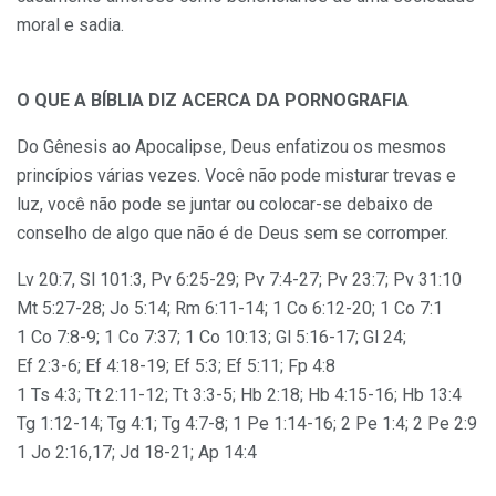
moral e sadia.
O QUE A BÍBLIA DIZ ACERCA DA PORNOGRAFIA
Do Gênesis ao Apocalipse, Deus enfatizou os mesmos
princípios várias vezes. Você não pode misturar trevas e
luz, você não pode se juntar ou colocar-se debaixo de
conselho de algo que não é de Deus sem se corromper.
Lv 20:7, Sl 101:3, Pv 6:25-29; Pv 7:4-27; Pv 23:7; Pv 31:10
Mt 5:27-28; Jo 5:14; Rm 6:11-14; 1 Co 6:12-20; 1 Co 7:1
1 Co 7:8-9; 1 Co 7:37; 1 Co 10:13; Gl 5:16-17; Gl 24;
Ef 2:3-6; Ef 4:18-19; Ef 5:3; Ef 5:11; Fp 4:8
1 Ts 4:3; Tt 2:11-12; Tt 3:3-5; Hb 2:18; Hb 4:15-16; Hb 13:4
Tg 1:12-14; Tg 4:1; Tg 4:7-8; 1 Pe 1:14-16; 2 Pe 1:4; 2 Pe 2:9
1 Jo 2:16,17; Jd 18-21; Ap 14:4