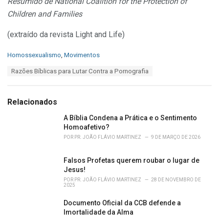
Resumido de National Coalition for the Protection of
Children and Families
(extraído da revista Light and Life)
C
Homossexualismo
,
Movimentos
a
T
Razões Bíblicas para Lutar Contra a Pornografia
t
a
e
g
g
s
o
Relacionados
:
r
i
A Bíblia Condena a Prática e o Sentimento
e
Homoafetivo?
s
POR
PR. JOÃO FLÁVIO MARTINEZ
9 DE MARÇO DE 2026
:
Falsos Profetas querem roubar o lugar de
Jesus!
POR
PR. JOÃO FLÁVIO MARTINEZ
28 DE NOVEMBRO DE
2025
Documento Oficial da CCB defende a
Imortalidade da Alma