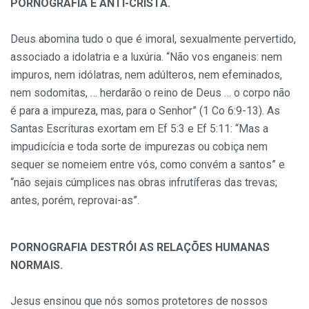
PORNOGRAFIA É ANTI-CRISTÃ.
Deus abomina tudo o que é imoral, sexualmente pervertido,
associado a idolatria e a luxúria. “Não vos enganeis: nem
impuros, nem idólatras, nem adúlteros, nem efeminados,
nem sodomitas, … herdarão o reino de Deus … o corpo não
é para a impureza, mas, para o Senhor” (1 Co 6:9-13). As
Santas Escrituras exortam em Ef 5:3 e Ef 5:11: “Mas a
impudicícia e toda sorte de impurezas ou cobiça nem
sequer se nomeiem entre vós, como convém a santos” e
“não sejais cúmplices nas obras infrutíferas das trevas;
antes, porém, reprovai-as”.
PORNOGRAFIA DESTRÓI AS RELAÇÕES HUMANAS
NORMAIS.
Jesus ensinou que nós somos protetores de nossos