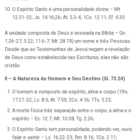
O Espírito Santo é uma personalidade divina – Mt.
12.31-32; Jo. 14.16,26; At. 5.3-4; 1Co. 12.11; Ef. 4.30.
A unidade composta de Deus é ensinada na Bíblia – Gn.
1.26-27; 3.22; 11.6-7; Mt. 28.19) um nome e três Pessoas:
Desde que as Testemunhas de Jeová negam a revelação
de Deus como estabelecida nas Escrituras, elas não são
cristãs.
II – A Natureza do Homem e Seu Destino (SI. 73.24)
O homem é composto de espírito, alma e corpo (1Rs.
17.21-22; Lc. 8.5; At. 7.59; 2Co. 4.16; 1Ts. 5.23;
A morte física trás separação entre o corpo, a alma e o
espírito – Ec. 12.7; Mt. 10.28; Tg. 2.26;
O Espírito Santo tem personalidade, podendo ver, ouvir,
falar e sentir – Lc. 16.22-23; Rm. 8.16; 1Co. 2.11;