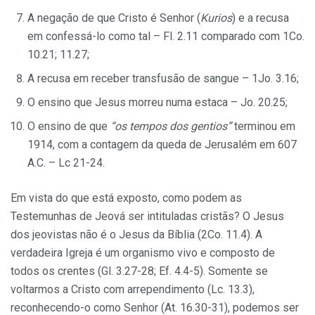
A negação de que Cristo é Senhor (
Kurios
) e a recusa
em confessá-lo como tal – Fl. 2.11 comparado com 1Co.
10.21; 11.27;
A recusa em receber transfusão de sangue – 1Jo. 3.16;
O ensino que Jesus morreu numa estaca – Jo. 20.25;
O ensino de que
“os tempos dos gentios”
terminou em
1914, com a contagem da queda de Jerusalém em 607
A.C. – Lc 21-24.
Em vista do que está exposto, como podem as
Testemunhas de Jeová ser intituladas cristãs? O Jesus
dos jeovistas não é o Jesus da Bíblia (2Co. 11.4). A
verdadeira Igreja é um organismo vivo e composto de
todos os crentes (Gl. 3.27-28; Ef. 4.4-5). Somente se
voltarmos a Cristo com arrependimento (Lc. 13.3),
reconhecendo-o como Senhor (At. 16.30-31), podemos ser