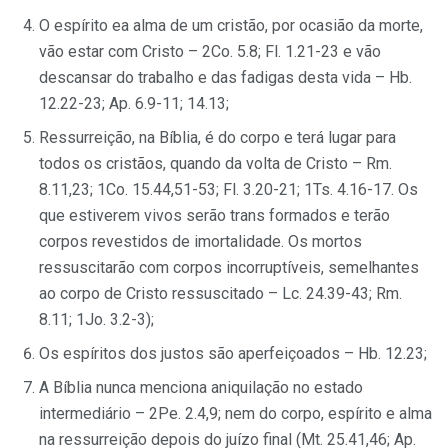
O espírito ea alma de um cristão, por ocasião da morte,
vão estar com Cristo – 2Co. 5.8; Fl. 1.21-23 e vão
descansar do trabalho e das fadigas desta vida – Hb.
12.22-23; Ap. 6.9-11; 14.13;
Ressurreição, na Bíblia, é do corpo e terá lugar para
todos os cristãos, quando da volta de Cristo – Rm.
8.11,23; 1Co. 15.44,51-53; Fl. 3.20-21; 1Ts. 4.16-17. Os
que estiverem vivos serão trans formados e terão
corpos revestidos de imortalidade. Os mortos
ressuscitarão com corpos incorruptíveis, semelhantes
ao corpo de Cristo ressuscitado – Lc. 24.39-43; Rm.
8.11; 1Jo. 3.2-3);
Os espíritos dos justos são aperfeiçoados – Hb. 12.23;
A Bíblia nunca menciona aniquilação no estado
intermediário – 2Pe. 2.4,9; nem do corpo, espírito e alma
na ressurreição depois do juízo final (Mt. 25.41,46; Ap.