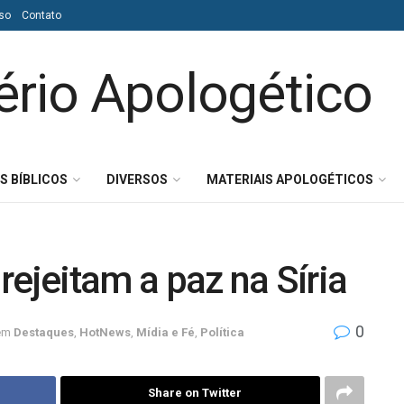
so
Contato
S BÍBLICOS
DIVERSOS
MATERIAIS APOLOGÉTICOS
rejeitam a paz na Síria
0
em
Destaques
,
HotNews
,
Mídia e Fé
,
Política
Share on Twitter