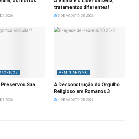
íblia, os mortos
A Vítima e o Líder da seita,
tratamentos diferentes!
DE 2026
3 DE AGOSTO DE 2026
STÓRICOS
ARMINIANISMO
 Preservou Sua
A Desconstrução do Orgulho
Religioso em Romanos 3
DE 2026
4 DE AGOSTO DE 2026