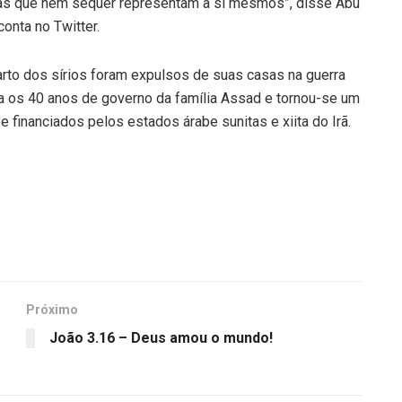
oas que nem sequer representam a si mesmos”, disse Abu
onta no Twitter.
rto dos sírios foram expulsos de suas casas na guerra
ra os 40 anos de governo da família Assad e tornou-se um
 financiados pelos estados árabe sunitas e xiita do Irã.
Próximo
João 3.16 – Deus amou o mundo!