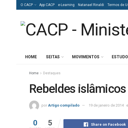
O CACP
App CACP
e-Learning
Natanael Rinaldi
Termos de U
HOME
SEITAS
MOVIMENTOS
ESTUDO
Home
Destaques
Rebeldes islâmicos 
por
Artigo compilado
19 de janeiro de 2014
0
5
Share on Facebook