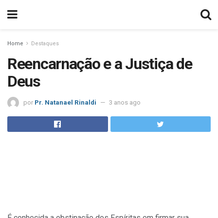
Home
Destaques
Reencarnação e a Justiça de
Deus
por
Pr. Natanael Rinaldi
3 anos ago
É conhecida a obstinação dos Espíritas em firmar sua