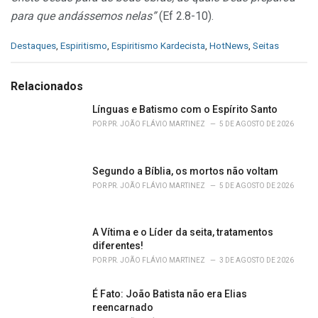
para que andássemos nelas”
(Ef 2.8-10).
C
Destaques
,
Espiritismo
,
Espiritismo Kardecista
,
HotNews
,
Seitas
a
t
e
Relacionados
g
o
Línguas e Batismo com o Espírito Santo
r
POR
PR. JOÃO FLÁVIO MARTINEZ
5 DE AGOSTO DE 2026
i
e
s
Segundo a Bíblia, os mortos não voltam
:
POR
PR. JOÃO FLÁVIO MARTINEZ
5 DE AGOSTO DE 2026
A Vítima e o Líder da seita, tratamentos
diferentes!
POR
PR. JOÃO FLÁVIO MARTINEZ
3 DE AGOSTO DE 2026
É Fato: João Batista não era Elias
reencarnado