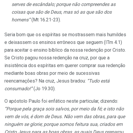
serves de escândalo; porque não compreendes as
coisas que são de Deus, mas só as que são dos
homens”
(Mt 16.21-23).
Seria bom que os espíritas se mostrassem mais humildes
e deixassem os ensinos errôneos que seguem (ITm 4.1)
para aceitar o ensino bíblico da nossa redenção por Cristo.
Se Cristo pagou nossa redenção na cruz, por que a
insistência dos espíritas em querer comprar sua redenção
mediante boas obras por meio de sucessivas
reencarnações? Na cruz, Jesus bradou:
“Tudo está
consumado!”
(Jo 19.30).
O apóstolo Paulo foi enfático neste particular, dizendo:
“Porque pela graça sois salvos, por meio da fé; e isto não
vem de vós, é dom de Deus. Não vem das obras, para que
ninguém se glorie; porque somos feitura sua, criados em
Cristo Jesus para as boas obras, as quais Deus preparou