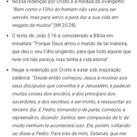
Nossa redenção por Cristo é a medula do evangelho:
“Bem como o Filho do homem não veio para ser
servido, mas para servir, e para dar a sua vida em
resgate de muitos”
(Mt 20.28).
O texto de João 3.16 é considerado a Bíblia em
miniatura: “Porque Deus amou o mundo de tal maneira,
que deu o seu Filho unigênito, para que todo aquele que
nele crê não pereça, mas tenha a vida eterna”.
Negar a redenção por Cristo é estar sob inspiração
satânica:
“Desde então começou Jesus a mostrar aos
seus discípulos que convinha ir a Jerusalém, e padecer
muitas coisas dos anciãos, e dos principais dos
sacerdotes, e dos
escribas,
e ser morto, e ressuscitar ao
terceiro dia. E Pedro, tomando-o de parte, começou a
repreendê-lo, dizendo: Senhor, tem compaixão de ti; de
modo nenhum
te
acontecerá isso. Ele, porém, voltando-
se, disse a Pedro: Para trás de mim, Satanás, que
me