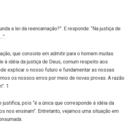
unda a lei da reencarnação?”. E responde: “Na justiça de
…”.
rnação, que consiste em admitir para o homem muitas
e à idéia da justiça de Deus, comum respeito aos
ode explicar o nosso futuro e fundamentar as nossas
rmos os nossos erros por meio de novas provas. A razão
”. 1
ustifica, pois “é a única que corresponde à idéia da
itos nos ensinam”. Entretanto, vejamos uma situação em
consumada.