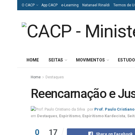
O CACP
App CACP
e-Learning
Natanael Rinaldi
Termos de U
HOME
SEITAS
MOVIMENTOS
ESTUDO
Home
Destaques
Reencarnação e Jus
por
Prof. Paulo Cristiano
em
Destaques
,
Espiritismo
,
Espiritismo Kardecista
,
Seit
0
17
Share on Facebook