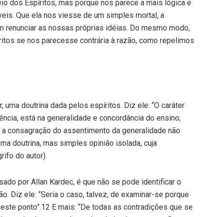
io dos Espíritos, mas porque nos parece a mais lógica e
veis. Que ela nos viesse de um simples mortal, a
m renunciar as nossas próprias idéias. Do mesmo modo,
ritos se nos parecesse contrária à razão, como repelimos
, uma doutrina dada pelos espíritos. Diz ele: “O caráter
ência, está na generalidade e concordância do ensino;
u a consagração do assentimento da generalidade não
a doutrina, mas simples opinião isolada, cuja
ifo do autor).
ado por Allan Kardec, é que não se pode identificar o
o. Diz ele: “Seria o caso, talvez, de examinar-se porque
este ponto”.12 E mais: “De todas as contradições que se