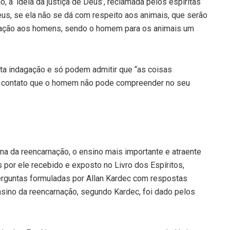
, a ‘idéia da justiça de Deus’, reclamada pelos espíritas
eus, se ela não se dá com respeito aos animais, que serão
elação aos homens, sendo o homem para os animais um
sta indagação e só podem admitir que “as coisas
e contato que o homem não pode compreender no seu
ina da reencarnação, o ensino mais importante e atraente
s por ele recebido e exposto no Livro dos Espíritos,
perguntas formuladas por Allan Kardec com respostas
sino da reencarnação, segundo Kardec, foi dado pelos