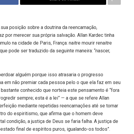
 sua posição sobre a doutrina da reencarnação,
z por merecer sua própria salvação. Allan Kardec tinha
ulo na cidade de Paris, França: naitre mourir renaitre
 que pode ser traduzido da seguinte maneira: “nascer,
perdoar alguém porque isso atrasaria o progresso
alha em não premiar cada pessoa pelo o que ela faz em seu
n bastante conhecido que norteia este pensamento é “fora
ogredir sempre; esta é a lei” — a que se refere Allan
perfeição mediante repetidas reencarnações até se tornar
ntro do espiritismo, que afirma que o homem deve
al condição, a justiça de Deus se faria falha. A justiça de
estado final de espíritos puros, igualando-os todos”.