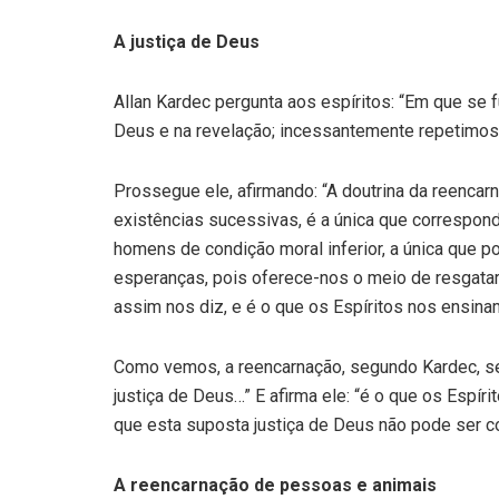
A justiça de Deus
Allan Kardec pergunta aos espíritos: “Em que se f
Deus e na revelação; incessantemente repetimos
Prossegue ele, afirmando: “A doutrina da reenca
existências sucessivas, é a única que correspond
homens de condição moral inferior, a única que p
esperanças, pois oferece-nos o meio de resgata
assim nos diz, e é o que os Espíritos nos ensinam
Como vemos, a reencarnação, segundo Kardec, se j
justiça de Deus…” E afirma ele: “é o que os Espír
que esta suposta justiça de Deus não pode ser 
A reencarnação de pessoas e animais