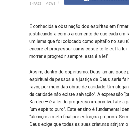
SHARES
VIEWS
É conhecida a obstinação dos espíritas em firmar
justificando-a com o argumento de que cada um fa
um lema que foi colocado como epitáfio no seu túm
encore et progresser sams cesse telle est la loi,
morrer e progredir sempre; esta é a lei”.
Assim, dentro do espiritismo, Deus jamais pode 
espiritual da pessoa e a justiça de Deus seria f
favor, por meio das obras de caridade. Um sloga
da caridade não existe salvação”. A expressão “pr
Kardec — é a lei do progresso irreprimível até a 
“um espírito puro”. Este ensino é fundamental de
“alcançar a meta final por esforços próprios. Sem t
Deus exige que todas as suas criaturas atinjam o 