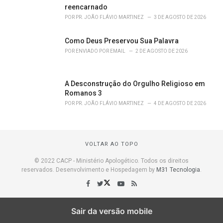
reencarnado
POR
PR. JOÃO FLÁVIO MARTINEZ
3 DE AGOSTO DE 2026
Como Deus Preservou Sua Palavra
POR
ENVIADO POR EMAIL
2 DE AGOSTO DE 2026
A Desconstrução do Orgulho Religioso em
Romanos 3
POR
PR. JOÃO FLÁVIO MARTINEZ
4 DE AGOSTO DE 2026
VOLTAR AO TOPO
© 2022 CACP - Ministério Apologético. Todos os direitos
reservados. Desenvolvimento e Hospedagem by
M31 Tecnologia
.
Sair da versão mobile