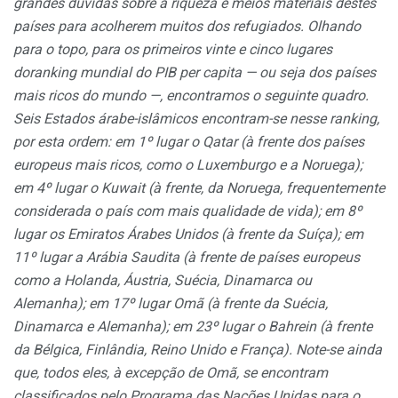
grandes dúvidas sobre a riqueza e meios materiais destes
países para acolherem muitos dos refugiados. Olhando
para o topo, para os primeiros vinte e cinco lugares
doranking mundial do PIB per capita — ou seja dos países
mais ricos do mundo —, encontramos o seguinte quadro.
Seis Estados árabe-islâmicos encontram-se nesse ranking,
por esta ordem: em 1º lugar o Qatar (à frente dos países
europeus mais ricos, como o Luxemburgo e a Noruega);
em 4º lugar o Kuwait (à frente, da Noruega, frequentemente
considerada o país com mais qualidade de vida); em 8º
lugar os Emiratos Árabes Unidos (à frente da Suíça); em
11º lugar a Arábia Saudita (à frente de países europeus
como a Holanda, Áustria, Suécia, Dinamarca ou
Alemanha); em 17º lugar Omã (à frente da Suécia,
Dinamarca e Alemanha); em 23º lugar o Bahrein (à frente
da Bélgica, Finlândia, Reino Unido e França). Note-se ainda
que, todos eles, à excepção de Omã, se encontram
classificados pelo Programa das Nações Unidas para o