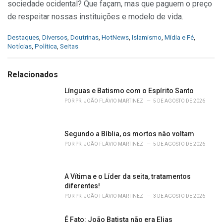
sociedade ocidental? Que façam, mas que paguem o preço
de respeitar nossas instituições e modelo de vida.
C
Destaques
,
Diversos
,
Doutrinas
,
HotNews
,
Islamismo
,
Mídia e Fé
,
a
Notícias
,
Política
,
Seitas
t
e
g
Relacionados
o
r
Línguas e Batismo com o Espírito Santo
i
POR
PR. JOÃO FLÁVIO MARTINEZ
5 DE AGOSTO DE 2026
e
s
:
Segundo a Bíblia, os mortos não voltam
POR
PR. JOÃO FLÁVIO MARTINEZ
5 DE AGOSTO DE 2026
A Vítima e o Líder da seita, tratamentos
diferentes!
POR
PR. JOÃO FLÁVIO MARTINEZ
3 DE AGOSTO DE 2026
É Fato: João Batista não era Elias