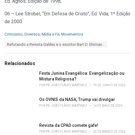
Ed. Agnos, Edição de 1998;
06 – Lee Strobel, “Em Defesa de Cristo”, Ed. Vida, 1º Edição
de 2000.
C
Criticismo
,
Diversos
,
Mídia e Fé
,
Movimentos
a
T
Refutando a Revista Galileu e o escritor Bart D. Ehrman...
t
a
e
g
g
s
o
Relacionados
:
r
i
Festa Junina Evangélica: Evangelização ou
e
Mistura Religiosa?
s
POR
PR. JOÃO FLÁVIO MARTINEZ
19 DE JUNHO DE 2026
:
Os OVNIS da NASA, Trump vai divulgar
POR
PR. JOÃO FLÁVIO MARTINEZ
16 DE MAIO DE 2026
Revista da CPAD comete gafe!
POR
PR. JOÃO FLÁVIO MARTINEZ
25 DE MARÇO DE 2026