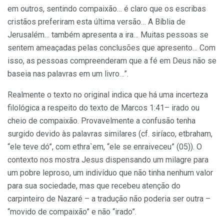
em outros, sentindo compaixão… é claro que os escribas
cristãos preferiram esta última versão… A Bíblia de
Jerusalém… também apresenta a ira… Muitas pessoas se
sentem ameaçadas pelas conclusões que apresento… Com
isso, as pessoas compreenderam que a fé em Deus não se
baseia nas palavras em um livro…”.
Realmente o texto no original indica que há uma incerteza
filológica a respeito do texto de Marcos 1:41– irado ou
cheio de compaixão. Provavelmente a confusão tenha
surgido devido às palavras similares (cf. siríaco, etbraham,
“ele teve dó”, com ethra`em, “ele se enraiveceu” (05)). O
contexto nos mostra Jesus dispensando um milagre para
um pobre leproso, um indivíduo que não tinha nenhum valor
para sua sociedade, mas que recebeu atenção do
carpinteiro de Nazaré – a tradução não poderia ser outra –
“movido de compaixão” e não “irado”.