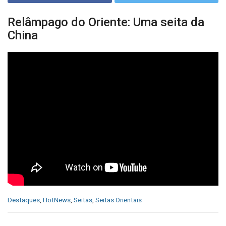
Relâmpago do Oriente: Uma seita da
China
C
Destaques
,
HotNews
,
Seitas
,
Seitas Orientais
a
t