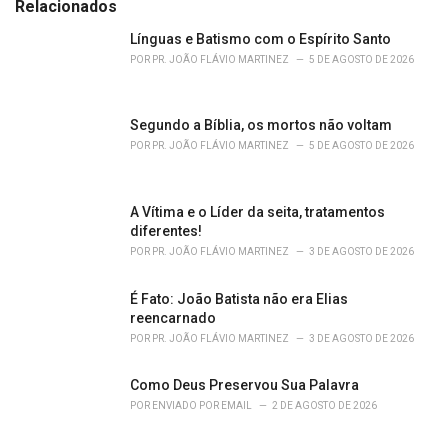
e
Relacionados
g
o
Línguas e Batismo com o Espírito Santo
r
POR
PR. JOÃO FLÁVIO MARTINEZ
5 DE AGOSTO DE 2026
i
e
s
Segundo a Bíblia, os mortos não voltam
:
POR
PR. JOÃO FLÁVIO MARTINEZ
5 DE AGOSTO DE 2026
A Vítima e o Líder da seita, tratamentos
diferentes!
POR
PR. JOÃO FLÁVIO MARTINEZ
3 DE AGOSTO DE 2026
É Fato: João Batista não era Elias
reencarnado
POR
PR. JOÃO FLÁVIO MARTINEZ
3 DE AGOSTO DE 2026
Como Deus Preservou Sua Palavra
POR
ENVIADO POR EMAIL
2 DE AGOSTO DE 2026