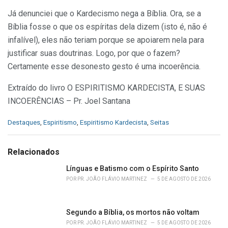
Já denunciei que o Kardecismo nega a Bíblia. Ora, se a
Bíblia fosse o que os espíritas dela dizem (isto é, não é
infalível), eles não teriam porque se apoiarem nela para
justificar suas doutrinas. Logo, por que o fazem?
Certamente esse desonesto gesto é uma incoerência.
Extraído do livro O ESPIRITISMO KARDECISTA, E SUAS
INCOERÊNCIAS – Pr. Joel Santana
C
Destaques
,
Espiritismo
,
Espiritismo Kardecista
,
Seitas
a
t
e
Relacionados
g
o
Línguas e Batismo com o Espírito Santo
r
POR
PR. JOÃO FLÁVIO MARTINEZ
5 DE AGOSTO DE 2026
i
e
s
Segundo a Bíblia, os mortos não voltam
:
POR
PR. JOÃO FLÁVIO MARTINEZ
5 DE AGOSTO DE 2026